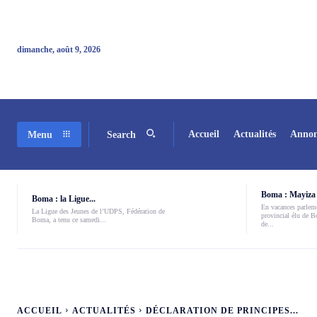
dimanche, août 9, 2026
Accueil
Actualités
Annon
Menu
Search
Boma : Mayiza 
Boma : la Ligue...
En vacances parleme
La Ligue des Jeunes de l’UDPS, Fédération de
provincial élu de 
Boma, a tenu ce samedi...
de...
ACCUEIL
ACTUALITÉS
DÉCLARATION DE PRINCIPES...