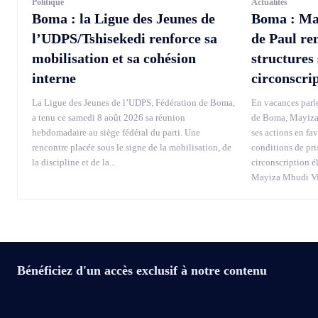
Politique
Actualités
Boma : la Ligue des Jeunes de
Boma : Ma
l’UDPS/Tshisekedi renforce sa
de Paul re
mobilisation et sa cohésion
structures 
interne
circonscri
La Ligue des Jeunes de l’UDPS, Fédération de Boma,
En vacances parle
a tenu ce samedi 8 août 2026 sa réunion
de Boma, Mayiza 
hebdomadaire au siège fédéral du parti. Une
ses actions en fa
rencontre placée sous le signe de la mobilisation, de
conditions de pri
la discipline et de la...
circonscription é
Mayiza Mbudi Vin
Bénéficiez d'un accès exclusif à notre contenu