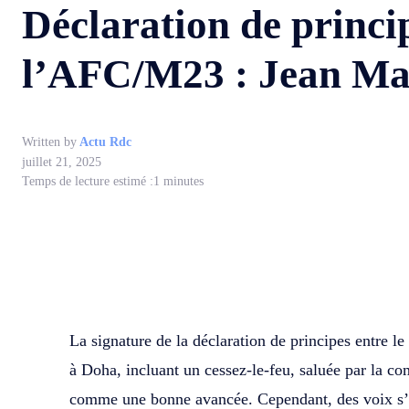
Déclaration de princi
l’AFC/M23 : Jean Mar
Written by
Actu Rdc
juillet 21, 2025
Temps de lecture estimé :
1
minutes
WhatsApp
Facebook
Partager
La signature de la déclaration de principes entre
à Doha, incluant un cessez-le-feu, saluée par la c
comme une bonne avancée. Cependant, des voix s’é