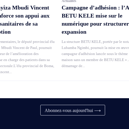
Actualités
yiza Mbudi Vincent
Campagne d’adhésion : l’
nforce son appui aux
BETU KELE mise sur le
sanitaires de sa
numérique pour structurer
ption
expansion
mentaires, le député provincial élu
La structure BETU KELE, portée par le not
Mbudi Vincent de Paul, poursuit
Lubamba Ngimbi, poursuit la mise en œuvr
veur de l’amélioration des
campagne d'adhésion lancée sous le thème 
se en charge des patients dans sa
maison sans un membre de BETU KELE ». 
lectorale.L’élu provincial de Boma,
démarrage de...
cent...
Abonnez-vous aujourd'hui ⟶