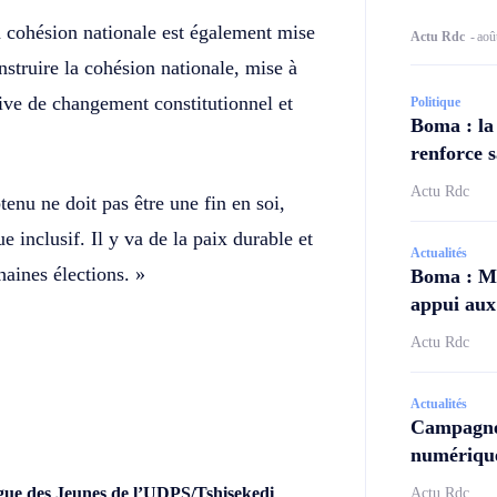
a cohésion nationale est également mise
Actu Rdc
-
aoû
nstruire la cohésion nationale, mise à
tive de changement constitutionnel et
Politique
Boma : la
renforce s
Actu Rdc
enu ne doit pas être une fin en soi,
 inclusif. Il y va de la paix durable et
Actualités
haines élections. »
Boma : Ma
appui aux 
Actu Rdc
Actualités
Campagne
numérique
gue des Jeunes de l’UDPS/Tshisekedi
Actu Rdc