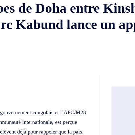
pes de Doha entre Kins
c Kabund lance un app
Twitter
Telegram
 le gouvernement congolais et l’AFC/M23
ommunauté internationale, est perçue
lèvent déjà pour rappeler que la paix