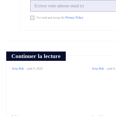
I've read and accept the
Privacy Policy
.
Continuer la lecture
Actu Rdc
-
août 9, 2026
Actu Rdc
-
août 8