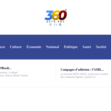
ces
Culture
Économie
National
Politique
Santé
Société
Mbudi...
Campagne d’adhésion : l’ASBL...
ntaires, le député
La structure BETU KELE, portée par le notable
Boma, Mayiza Mbudi Vincent
Éric Lubamba Ngimbi, poursuit la...