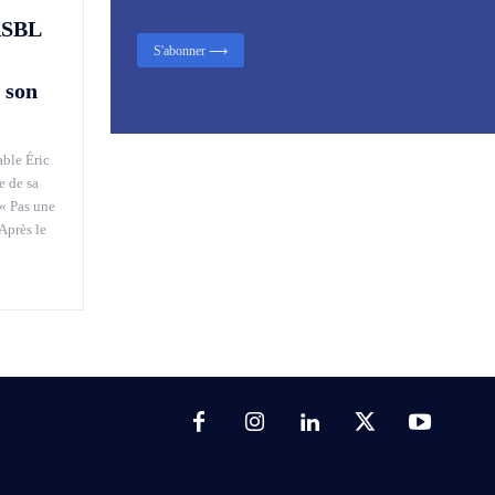
ASBL
S'abonner ⟶
 son
able Éric
e de sa
« Pas une
Après le