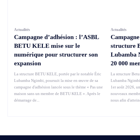
Actualités
Actualités
Campagne d’adhésion : l’ASBL
Campagne d
BETU KELE mise sur le
structure 
numérique pour structurer son
Lubamba Ng
expansion
20 000 me
La structure BETU KELE, portée par le notable Éric
La structure Betu 
Lubamba Ngimbi, poursuit la mise en œuvre de sa
Lubamba Ngimbi, 
campagne d'adhésion lancée sous le thème « Pas une
1er août 2026, u
maison sans un membre de BETU KELE ». Après le
nouveaux membres
démarrage de...
nous afin d'attei