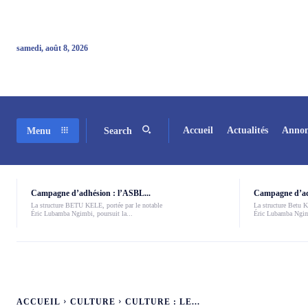
samedi, août 8, 2026
Accueil
Actualités
Annon
Menu
Search
Campagne d’adhésion : l’ASBL...
Campagne d’adh
La structure BETU KELE, portée par le notable
La structure Betu Ke
Éric Lubamba Ngimbi, poursuit la...
Éric Lubamba Ngimb
ACCUEIL
CULTURE
CULTURE : LE...