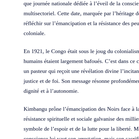
que journée nationale dédiée à l’éveil de la consci
multisectoriel. Cette date, marquée par l’héritage
réfléchir sur l’émancipation et la résistance des pe
coloniale.
En 1921, le Congo était sous le joug du colonialism
humains étaient largement bafoués. C’est dans c
un pasteur qui reçoit une révélation divine l’incita
justice et de foi. Son message résonne profondémen
dignité et à l’autonomie.
Kimbangu prône l’émancipation des Noirs face à la
résistance spirituelle et sociale galvanise des mill
symbole de l’espoir et de la lutte pour la liberté. 
conscience lui vaut son arrestation, mais son sacrifi