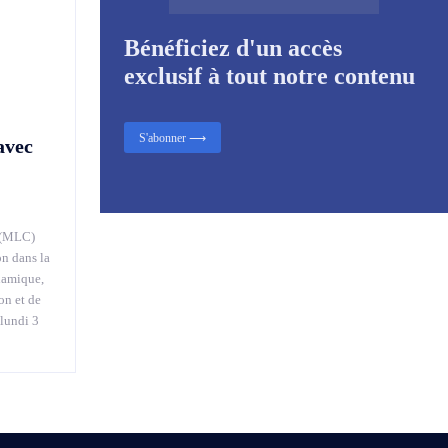
Bénéficiez d'un accès
exclusif à tout notre contenu
S'abonner ⟶
avec
 (MLC)
on dans la
namique,
on et de
 lundi 3