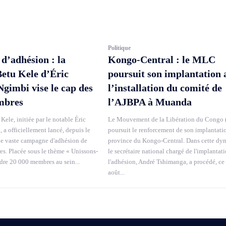
Politique
’adhésion : la
Kongo-Central : le MLC
Betu Kele d’Éric
poursuit son implantation 
imbi vise le cap des
l’installation du comité de
mbres
l’AJBPA à Muanda
Kele, initiée par le notable Éric
Le Mouvement de la Libération du Congo
a officiellement lancé, depuis le
poursuit le renforcement de son implantati
ne vaste campagne d'adhésion de
province du Kongo-Central. Dans cette dy
. Placée sous le thème « Unissons-
le secrétaire national chargé de l'implantati
ndre 20 000 membres au sein...
l'adhésion, André Tshimanga, a procédé, ce
août...