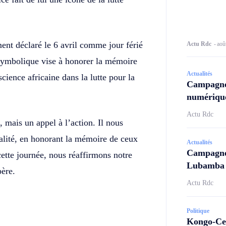
ment déclaré le 6 avril comme jour férié
Actu Rdc
-
aoû
ymbolique vise à honorer la mémoire
Actualités
ience africaine dans la lutte pour la
Campagne
numérique
Actu Rdc
mais un appel à l’action. Il nous
égalité, en honorant la mémoire de ceux
Actualités
Campagne 
cette journée, nous réaffirmons notre
Lubamba N
père.
Actu Rdc
Politique
Kongo-Cen