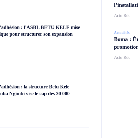
l’install
Actu Rdc
’adhésion : l’ASBL BETU KELE mise
Actualités
ique pour structurer son expansion
Boma : Ér
promotion
Actu Rdc
dhésion : la structure Betu Kele
ba Ngimbi vise le cap des 20 000