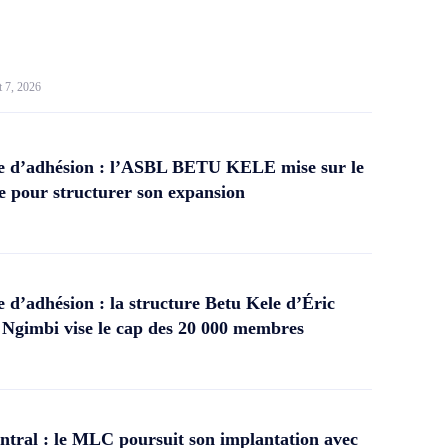
t 7, 2026
 d’adhésion : l’ASBL BETU KELE mise sur le
 pour structurer son expansion
d’adhésion : la structure Betu Kele d’Éric
gimbi vise le cap des 20 000 membres
tral : le MLC poursuit son implantation avec