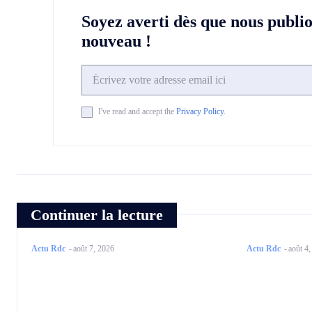
Soyez averti dès que nous publi
nouveau !
I've read and accept the
Privacy Policy
.
Continuer la lecture
Actu Rdc
-
août 7, 2026
Actu Rdc
-
août 4