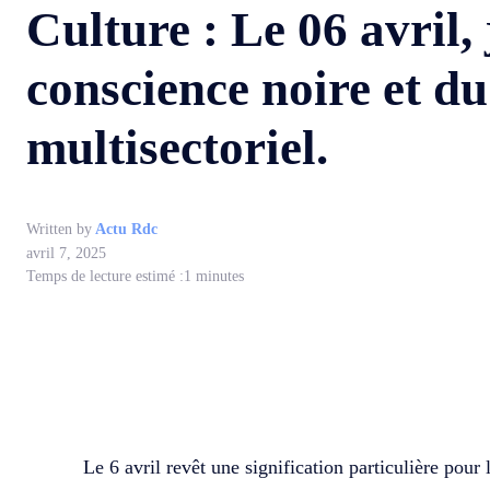
Culture : Le 06 avril, 
conscience noire et d
multisectoriel.
Written by
Actu Rdc
avril 7, 2025
Temps de lecture estimé :
1
minutes
WhatsApp
Facebook
Partager
Le 6 avril revêt une signification particulière pour 