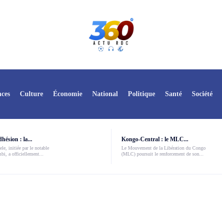
ces
Culture
Économie
National
Politique
Santé
Société
ésion : la...
Kongo-Central : le MLC...
le, initiée par le notable
Le Mouvement de la Libération du Congo
i, a officiellement...
(MLC) poursuit le renforcement de son...