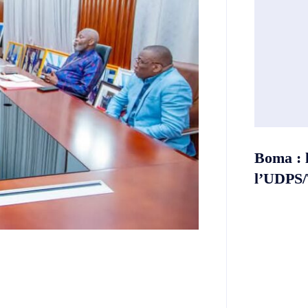
Boma : 
l’UDPS/T
Twitter
Telegram