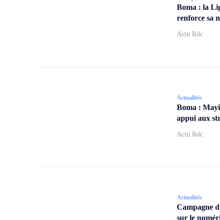
Boma : la Li
renforce sa m
Actu Rdc
Actualités
Boma : Mayi
appui aux str
Actu Rdc
Actualités
Campagne d
sur le numér