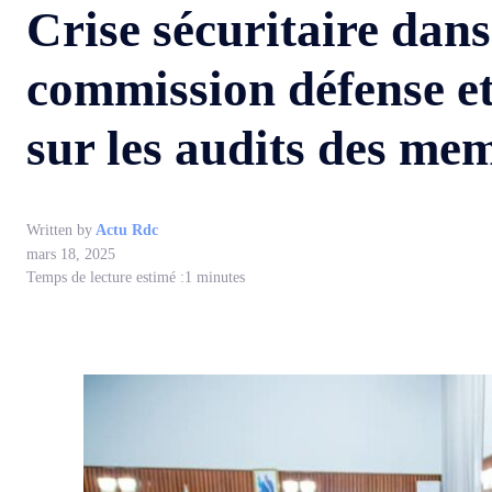
Crise sécuritaire dans
commission défense et
sur les audits des m
Written by
Actu Rdc
mars 18, 2025
Temps de lecture estimé :
1
minutes