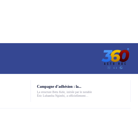
Campagne d’adhésion : la...
La structure Betu Kele, initiée par le notable
Éric Lubamba Ngimbi, a officiellement...