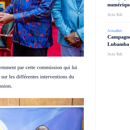
numérique
Actu Rdc
Actualités
Campagne 
Lubamba N
Actu Rdc
rgemment par cette commission qui lui
sur les différentes interventions du
ssion.