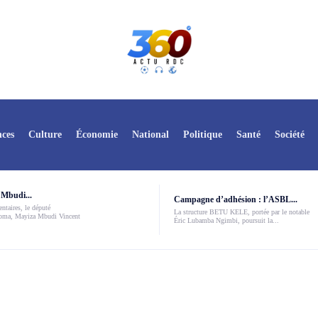
ces
Culture
Économie
National
Politique
Santé
Société
Mbudi...
Campagne d’adhésion : l’ASBL...
ntaires, le député
La structure BETU KELE, portée par le notable
Boma, Mayiza Mbudi Vincent
Éric Lubamba Ngimbi, poursuit la...