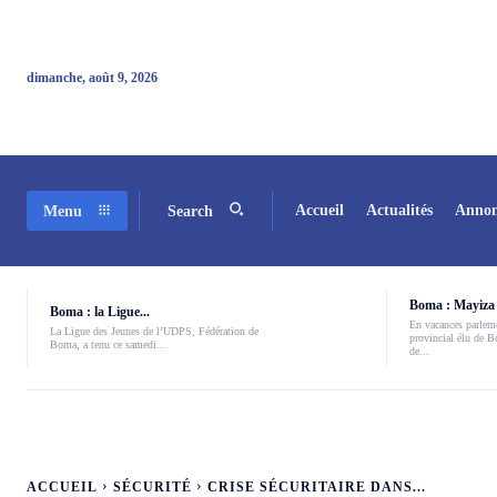
dimanche, août 9, 2026
Accueil
Actualités
Annon
Menu
Search
Boma : Mayiza 
Boma : la Ligue...
En vacances parleme
La Ligue des Jeunes de l’UDPS, Fédération de
provincial élu de 
Boma, a tenu ce samedi...
de...
ACCUEIL
SÉCURITÉ
CRISE SÉCURITAIRE DANS...