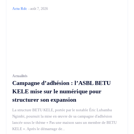
Actu Rdc
-
août 7, 2026
Actualités
Campagne d’adhésion : l’ASBL BETU
KELE mise sur le numérique pour
structurer son expansion
La structure BETU KELE, portée par le notable Éric Lubamba
Ngimbi, poursuit la mise en œuvre de sa campagne d'adhésion
lancée sous le thème « Pas une maison sans un membre de BETU
KELE ». Après le démarrage de...