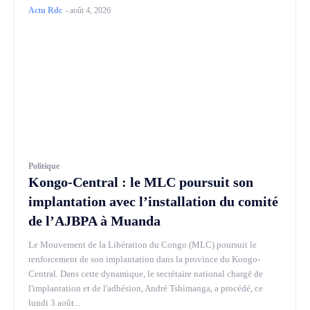
Actu Rdc
-
août 4, 2026
Politique
Kongo-Central : le MLC poursuit son
implantation avec l’installation du comité
de l’AJBPA à Muanda
Le Mouvement de la Libération du Congo (MLC) poursuit le
renforcement de son implantation dans la province du Kongo-
Central. Dans cette dynamique, le secrétaire national chargé de
l'implantation et de l'adhésion, André Tshimanga, a procédé, ce
lundi 3 août...