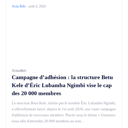
Actu Rdc
-
août 4, 2026
Actualités
Campagne d’adhésion : la structure Betu
Kele d’Éric Lubamba Ngimbi vise le cap
des 20 000 membres
La structure Betu Kele, initiée par le notable Éric Lubamba Ngimbi,
a officiellement lancé, depuis le 1er août 2026, une vaste campagne
d'adhésion de nouveaux membres. Placée sous le thème « Unissons-
nous afin d'atteindre 20 000 membres au sein...