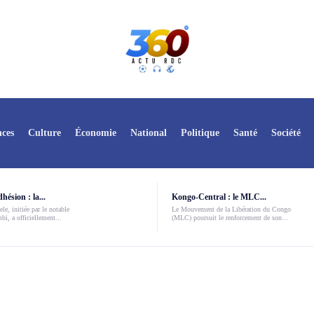
ces
Culture
Économie
National
Politique
Santé
Société
ésion : la...
Kongo-Central : le MLC...
le, initiée par le notable
Le Mouvement de la Libération du Congo
i, a officiellement...
(MLC) poursuit le renforcement de son...