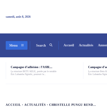
samedi, août 8, 2026
Accueil
Actualités
Annon
Menu
Search
Campagne d’adhésion : l’ASBL...
Campagne d’adh
La structure BETU KELE, portée par le notable
La structure Betu Ke
Éric Lubamba Ngimbi, poursuit la...
Éric Lubamba Ngimb
ACCUEIL
ACTUALITÉS
CHRISTELLE PUNGU REND...