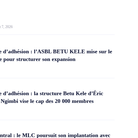
t 7, 2026
 d’adhésion : l’ASBL BETU KELE mise sur le
 pour structurer son expansion
d’adhésion : la structure Betu Kele d’Éric
gimbi vise le cap des 20 000 membres
tral : le MLC poursuit son implantation avec