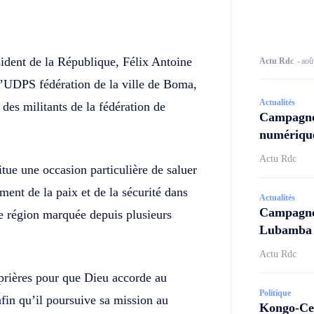
Twitter
Telegram
sident de la République, Félix Antoine
Actu Rdc
-
aoû
l’UDPS fédération de la ville de Boma,
Actualités
des militants de la fédération de
Campagne
numérique
Actu Rdc
ue une occasion particulière de saluer
ement de la paix et de la sécurité dans
Actualités
Campagne 
e région marquée depuis plusieurs
Lubamba N
Actu Rdc
prières pour que Dieu accorde au
Politique
afin qu’il poursuive sa mission au
Kongo-Cen