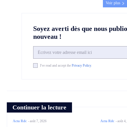
Voir plus
Soyez averti dès que nous publi
nouveau !
I've read and accept the
Privacy Policy
.
Continuer la lecture
Actu Rdc
-
août 7, 2026
Actu Rdc
-
août 4