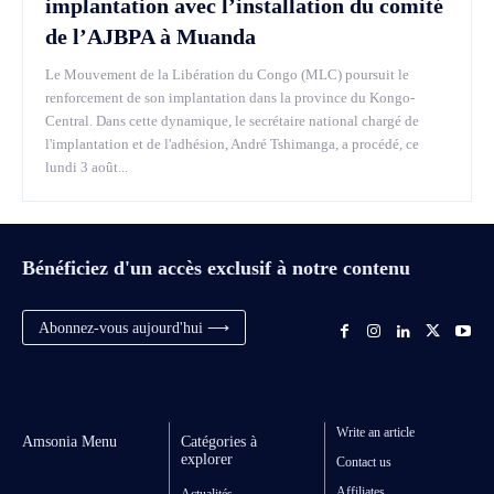
implantation avec l’installation du comité
de l’AJBPA à Muanda
Le Mouvement de la Libération du Congo (MLC) poursuit le
renforcement de son implantation dans la province du Kongo-
Central. Dans cette dynamique, le secrétaire national chargé de
l'implantation et de l'adhésion, André Tshimanga, a procédé, ce
lundi 3 août...
Bénéficiez d'un accès exclusif à notre contenu
Abonnez-vous aujourd'hui ⟶
Write an article
Amsonia Menu
Catégories à
explorer
Contact us
Affiliates