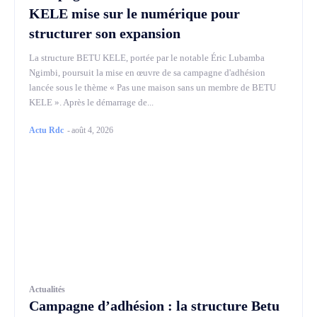
KELE mise sur le numérique pour
structurer son expansion
La structure BETU KELE, portée par le notable Éric Lubamba
Ngimbi, poursuit la mise en œuvre de sa campagne d'adhésion
lancée sous le thème « Pas une maison sans un membre de BETU
KELE ». Après le démarrage de...
Actu Rdc
-
août 4, 2026
Actualités
Campagne d’adhésion : la structure Betu