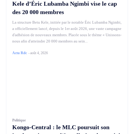
Kele d’Éric Lubamba Ngimbi vise le cap
des 20 000 membres
La structure Betu Kele, initiée par le notable Éric Lubamba Ngimbi,
a officiellement lancé, depuis le 1er août 2026, une vaste campagne
d'adhésion de nouveaux membres. Placée sous le thème « Unissons-
nous afin d'atteindre 20 000 membres au sein...
Actu Rdc
-
août 4, 2026
Politique
Kongo-Central : le MLC poursuit son