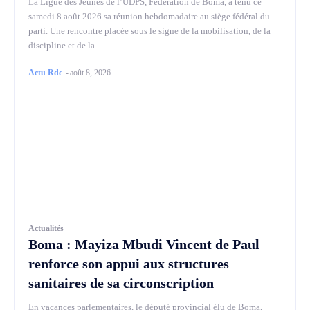
La Ligue des Jeunes de l’UDPS, Fédération de Boma, a tenu ce
samedi 8 août 2026 sa réunion hebdomadaire au siège fédéral du
parti. Une rencontre placée sous le signe de la mobilisation, de la
discipline et de la...
Actu Rdc
-
août 8, 2026
Actualités
Boma : Mayiza Mbudi Vincent de Paul
renforce son appui aux structures
sanitaires de sa circonscription
En vacances parlementaires, le député provincial élu de Boma,