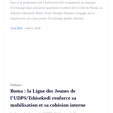
Face à la persistance de l’insécurité liée notamment au manque
d’éclairage dans plusieurs quartiers et artères de la ville de Boma, la
députée nationale Marie Josée Niongo Nsuami s’engage sur le
terrain avec un vaste projet d’éclairage public destiné...
Actu Rdc
-
août 9, 2026
Politique
Boma : la Ligue des Jeunes de
l’UDPS/Tshisekedi renforce sa
mobilisation et sa cohésion interne