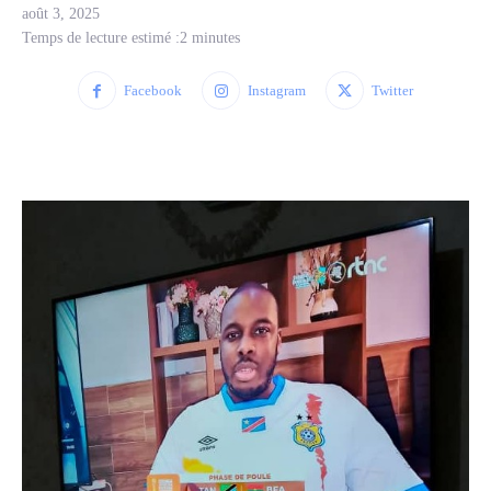
août 3, 2025
Temps de lecture estimé :
2
minutes
Facebook
Instagram
Twitter