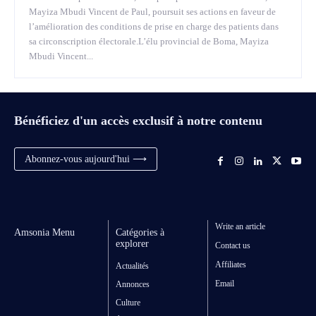
Mayiza Mbudi Vincent de Paul, poursuit ses actions en faveur de
l’amélioration des conditions de prise en charge des patients dans
sa circonscription électorale.L’élu provincial de Boma, Mayiza
Mbudi Vincent...
Bénéficiez d'un accès exclusif à notre contenu
Abonnez-vous aujourd'hui ⟶
Write an article
Amsonia Menu
Catégories à
explorer
Contact us
Affiliates
Actualités
Email
Annonces
Culture