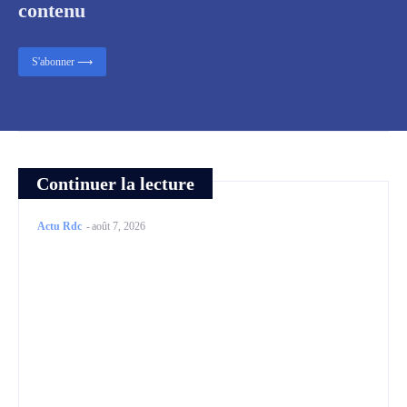
contenu
S'abonner ⟶
Continuer la lecture
Actu Rdc
-
août 7, 2026