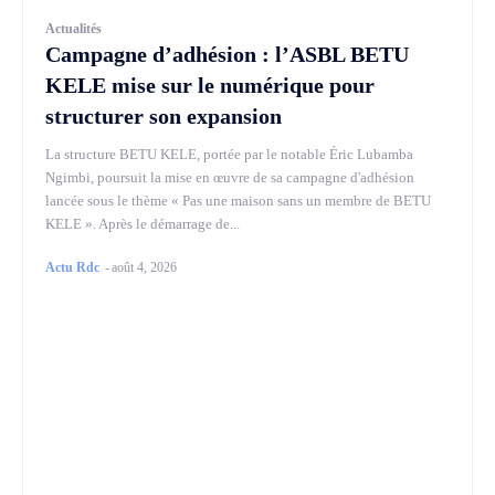
Actualités
Campagne d’adhésion : l’ASBL BETU
KELE mise sur le numérique pour
structurer son expansion
La structure BETU KELE, portée par le notable Éric Lubamba
Ngimbi, poursuit la mise en œuvre de sa campagne d'adhésion
lancée sous le thème « Pas une maison sans un membre de BETU
KELE ». Après le démarrage de...
Actu Rdc
-
août 4, 2026