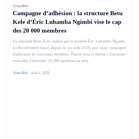
Actualités
Campagne d’adhésion : la structure Betu
Kele d’Éric Lubamba Ngimbi vise le cap
des 20 000 membres
La structure Betu Kele, initiée par le notable Éric Lubamba Ngimbi,
a officiellement lancé, depuis le 1er août 2026, une vaste campagne
d'adhésion de nouveaux membres. Placée sous le thème « Unissons-
nous afin d'atteindre 20 000 membres au sein...
Actu Rdc
-
août 4, 2026