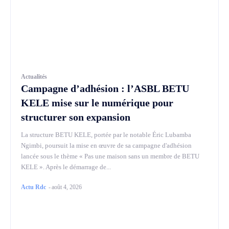
Actualités
Campagne d’adhésion : l’ASBL BETU
KELE mise sur le numérique pour
structurer son expansion
La structure BETU KELE, portée par le notable Éric Lubamba
Ngimbi, poursuit la mise en œuvre de sa campagne d'adhésion
lancée sous le thème « Pas une maison sans un membre de BETU
KELE ». Après le démarrage de...
Actu Rdc
-
août 4, 2026