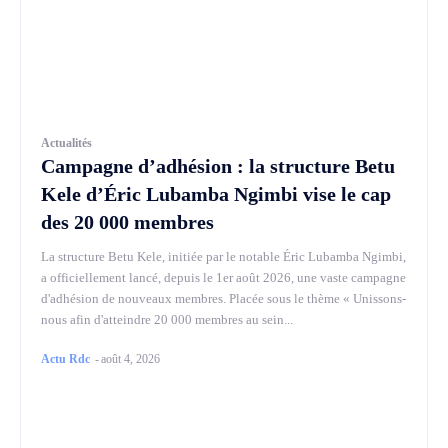
Actualités
Campagne d’adhésion : la structure Betu
Kele d’Éric Lubamba Ngimbi vise le cap
des 20 000 membres
La structure Betu Kele, initiée par le notable Éric Lubamba Ngimbi,
a officiellement lancé, depuis le 1er août 2026, une vaste campagne
d'adhésion de nouveaux membres. Placée sous le thème « Unissons-
nous afin d'atteindre 20 000 membres au sein...
Actu Rdc
-
août 4, 2026