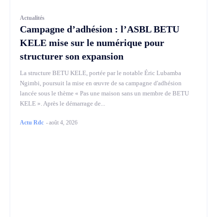
Actualités
Campagne d’adhésion : l’ASBL BETU
KELE mise sur le numérique pour
structurer son expansion
La structure BETU KELE, portée par le notable Éric Lubamba
Ngimbi, poursuit la mise en œuvre de sa campagne d'adhésion
lancée sous le thème « Pas une maison sans un membre de BETU
KELE ». Après le démarrage de...
Actu Rdc
-
août 4, 2026