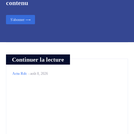
contenu
S'abonner ⟶
Continuer la lecture
Actu Rdc
-
août 8, 2026