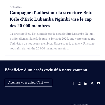
Actualités
Campagne d’adhésion : la structure Betu
Kele d’Éric Lubamba Ngimbi vise le cap
des 20 000 membres
La structure Betu Kele, initiée par le notable Éric Lubamba Ngimbi,
a officiellement lancé, depuis le 1er août 2026, une vaste campagne
d'adhésion de nouveaux membres. Placée sous le thème « Unissons-
nous afin d'atteindre 20 000 membres au sein...
Bénéficiez d'un accès exclusif à notre contenu
Abonnez-vous aujourd'hui ⟶
Write an article