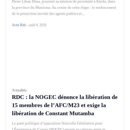
Pierre Lihau Ebua, poursuit sa mission de proximité à Kindu, dans
la province du Maniema. Au centre de cette étape : le renforcement
de la protection sociale des agents publics et...
Actu Rdc
-
août 9, 2026
Actualités
RDC : la NOGEC dénonce la libération de
15 membres de l’AFC/M23 et exige la
libération de Constant Mutamba
Le parti politique d’opposition Nouvelle Génération pour
l’Émergence du Congo (NOGEC) monte au créneau après la