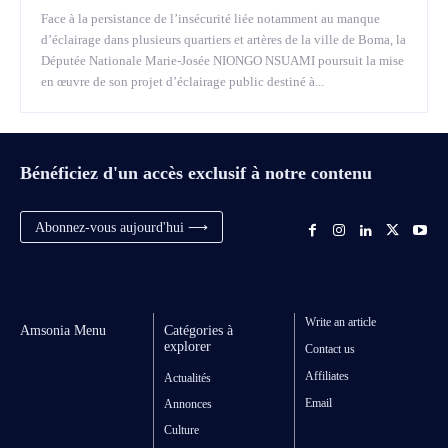
Face à la persistance de l’insécurité liée notamment au manque
d’éclairage dans plusieurs quartiers et artères de la ville de Boma, la
Députée Nationale Marie-Josée NIONGO NSUAMI poursuit la mise
en œuvre de son projet d’éclairage public destiné à...
Bénéficiez d'un accès exclusif à notre contenu
Abonnez-vous aujourd'hui ⟶
Write an article
Amsonia Menu
Catégories à
explorer
Contact us
Affiliates
Actualités
Email
Annonces
Culture