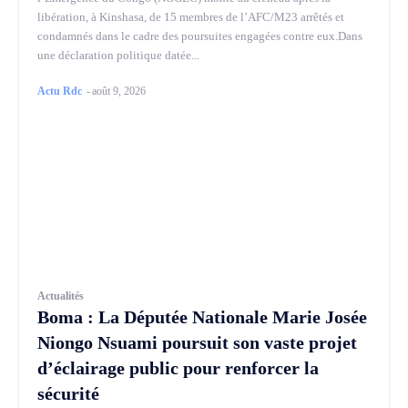
libération, à Kinshasa, de 15 membres de l’AFC/M23 arrêtés et
condamnés dans le cadre des poursuites engagées contre eux.Dans
une déclaration politique datée...
Actu Rdc
-
août 9, 2026
Actualités
Boma : La Députée Nationale Marie Josée
Niongo Nsuami poursuit son vaste projet
d’éclairage public pour renforcer la
sécurité