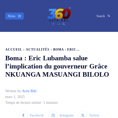
Menu
Search
ACCUEIL
ACTUALITÉS
BOMA : ERIC...
Boma : Eric Lubamba salue
l’implication du gouverneur Grâce
NKUANGA MASUANGI BILOLO
Written by
Actu Rdc
mars 1, 2025
Temps de lecture estimé :
1
minutes
Facebook
Instagram
Twitter