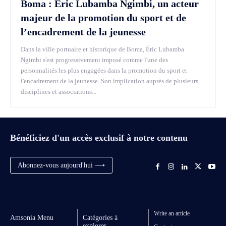
Boma : Éric Lubamba Ngimbi, un acteur
majeur de la promotion du sport et de
l’encadrement de la jeunesse
Dans la ville portuaire et historique de Boma, Éric Lubamba
Ngimbi s'est progressivement imposé comme l'une des
personnalités les plus engagées dans la promotion du sport et
l'encadrement de la jeunesse. Son implication auprès de plusieurs
disciplines et associations...
Bénéficiez d'un accès exclusif à notre contenu
Abonnez-vous aujourd'hui ⟶
Write an article
Amsonia Menu
Catégories à
explorer