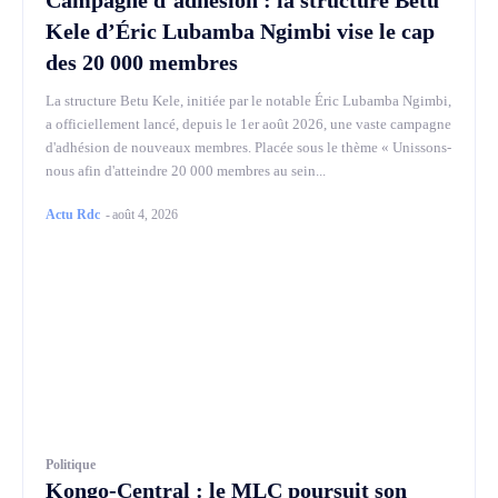
Campagne d’adhésion : la structure Betu
Kele d’Éric Lubamba Ngimbi vise le cap
des 20 000 membres
La structure Betu Kele, initiée par le notable Éric Lubamba Ngimbi,
a officiellement lancé, depuis le 1er août 2026, une vaste campagne
d'adhésion de nouveaux membres. Placée sous le thème « Unissons-
nous afin d'atteindre 20 000 membres au sein...
Actu Rdc
-
août 4, 2026
Politique
Kongo-Central : le MLC poursuit son