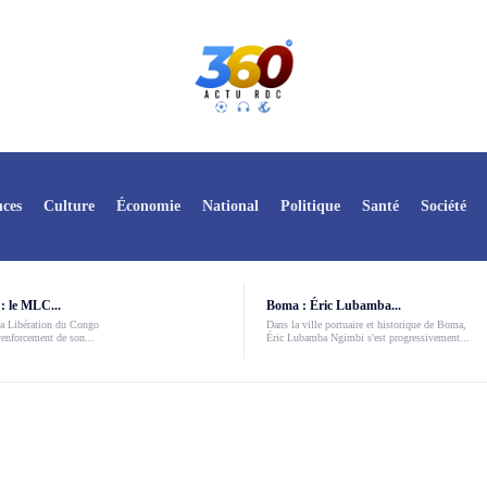
ces
Culture
Économie
National
Politique
Santé
Société
: le MLC...
Boma : Éric Lubamba...
a Libération du Congo
Dans la ville portuaire et historique de Boma,
enforcement de son...
Éric Lubamba Ngimbi s'est progressivement...