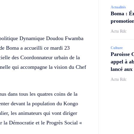
Actualités
Boma : Ér
Twitter
Telegram
promotion
Actu Rdc
re politique Dynamique Doudou Fwamba
 de Boma a accueilli ce mardi 23
Culture
Paroisse 
cielle des Coordonnateur urbain de la
appel à ab
rmelle qui accompagne la vision du Chef
lancé aux 
Actu Rdc
nus dans tous les quatres coins de la
senter devant la population du Kongo
lier, les animateurs qui vont diriger
ur la Démocratie et le Progrès Social «