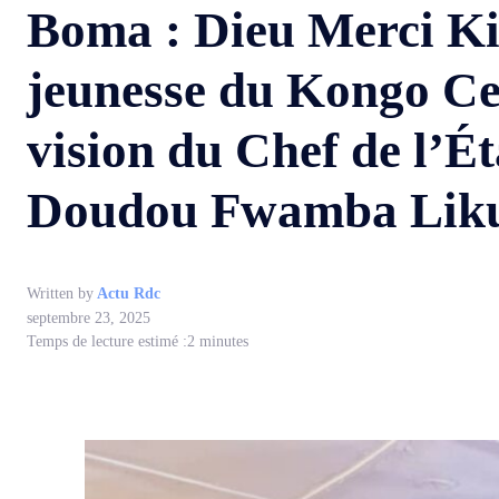
Boma : Dieu Merci Ki
jeunesse du Kongo Ce
vision du Chef de l’Ét
Doudou Fwamba Likun
Written by
Actu Rdc
septembre 23, 2025
Temps de lecture estimé :
2
minutes