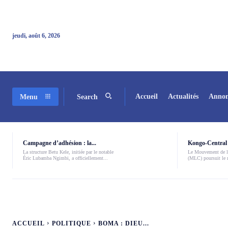
jeudi, août 6, 2026
Accueil
Actualités
Annon
Menu
Search
Campagne d’adhésion : la...
Kongo-Central 
La structure Betu Kele, initiée par le notable
Le Mouvement de l
Éric Lubamba Ngimbi, a officiellement...
(MLC) poursuit le r
ACCUEIL
POLITIQUE
BOMA : DIEU...