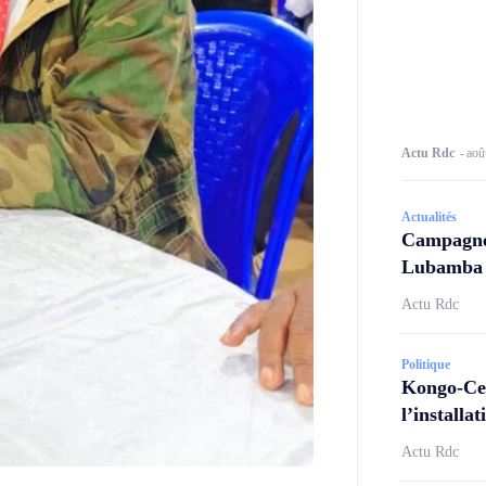
Actu Rdc
-
aoû
Actualités
Campagne 
Lubamba N
Actu Rdc
Politique
Kongo-Cen
l’install
Actu Rdc