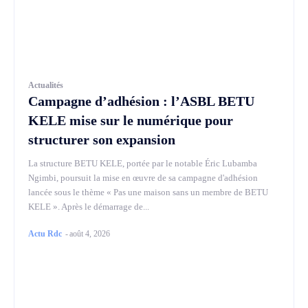
Actualités
Campagne d’adhésion : l’ASBL BETU
KELE mise sur le numérique pour
structurer son expansion
La structure BETU KELE, portée par le notable Éric Lubamba
Ngimbi, poursuit la mise en œuvre de sa campagne d'adhésion
lancée sous le thème « Pas une maison sans un membre de BETU
KELE ». Après le démarrage de...
Actu Rdc
-
août 4, 2026