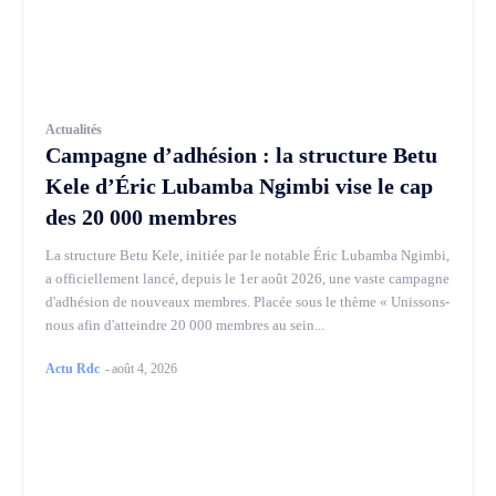
Actualités
Campagne d’adhésion : la structure Betu
Kele d’Éric Lubamba Ngimbi vise le cap
des 20 000 membres
La structure Betu Kele, initiée par le notable Éric Lubamba Ngimbi,
a officiellement lancé, depuis le 1er août 2026, une vaste campagne
d'adhésion de nouveaux membres. Placée sous le thème « Unissons-
nous afin d'atteindre 20 000 membres au sein...
Actu Rdc
-
août 4, 2026