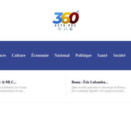
ces
Culture
Économie
National
Politique
Santé
Société
: le MLC...
Boma : Éric Lubamba...
a Libération du Congo
Dans la ville portuaire et historique de Boma,
enforcement de son...
Éric Lubamba Ngimbi s'est progressivement...