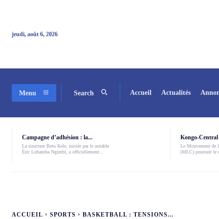
jeudi, août 6, 2026
Accueil
Actualités
Annon
Menu
Search
Campagne d’adhésion : la...
Kongo-Central 
La structure Betu Kele, initiée par le notable
Le Mouvement de l
Éric Lubamba Ngimbi, a officiellement...
(MLC) poursuit le r
ACCUEIL
SPORTS
BASKETBALL : TENSIONS...