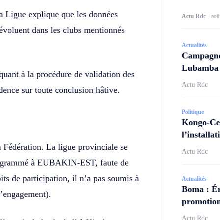
 Ligue explique que les données
Actu Rdc
-
aoû
 évoluent dans les clubs mentionnés
Actualités
Campagne 
Lubamba N
quant à la procédure de validation des
Actu Rdc
ence sur toute conclusion hâtive.
Politique
Kongo-Cen
l’install
la Fédération. La ligue provinciale se
Actu Rdc
programmé à EUBAKIN-EST, faute de
ts de participation, il n’a pas soumis à
Actualités
Boma : Ér
 d’engagement).
promotion
Actu Rdc