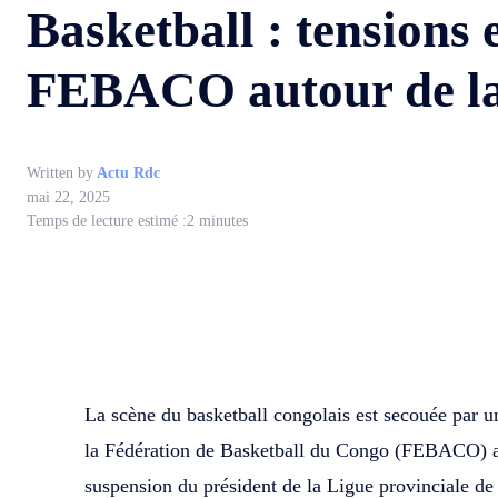
Basketball : tension
FEBACO autour de la
Written by
Actu Rdc
mai 22, 2025
Temps de lecture estimé :
2
minutes
WhatsApp
Facebook
Partager
La scène du basketball congolais est secouée par un
la Fédération de Basketball du Congo (FEBACO) a 
suspension du président de la Ligue provinciale de