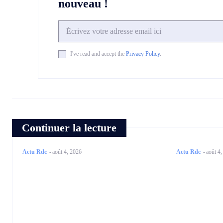
nouveau !
I've read and accept the
Privacy Policy
.
Continuer la lecture
Actu Rdc
-
août 4, 2026
Actu Rdc
-
août 4