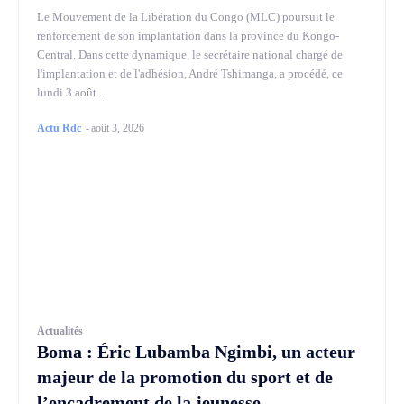
Le Mouvement de la Libération du Congo (MLC) poursuit le
renforcement de son implantation dans la province du Kongo-
Central. Dans cette dynamique, le secrétaire national chargé de
l'implantation et de l'adhésion, André Tshimanga, a procédé, ce
lundi 3 août...
Actu Rdc
-
août 3, 2026
Actualités
Boma : Éric Lubamba Ngimbi, un acteur
majeur de la promotion du sport et de
l’encadrement de la jeunesse