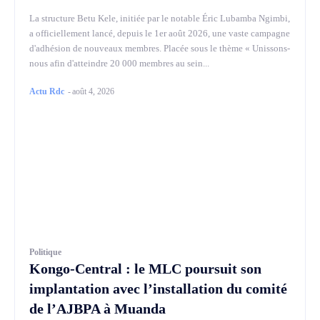
La structure Betu Kele, initiée par le notable Éric Lubamba Ngimbi,
a officiellement lancé, depuis le 1er août 2026, une vaste campagne
d'adhésion de nouveaux membres. Placée sous le thème « Unissons-
nous afin d'atteindre 20 000 membres au sein...
Actu Rdc
-
août 4, 2026
Politique
Kongo-Central : le MLC poursuit son
implantation avec l’installation du comité
de l’AJBPA à Muanda