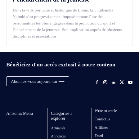
Dans la ville portuaire et historique de Boma, Éric Lubamba
Ngimbi s'est progressivement imposé comme l'une des
personnalités les plus engagées dans la promotion du sport et
l'encadrement de la jeunesse. Son implication auprès de plusieurs
disciplines et associations...
Bénéficiez d'un accès exclusif à notre contenu
Abonnez-vous aujourd'hui ⟶
Write an article
Amsonia Menu
Catégories à
explorer
Contact us
Affiliates
Actualités
Email
Annonces