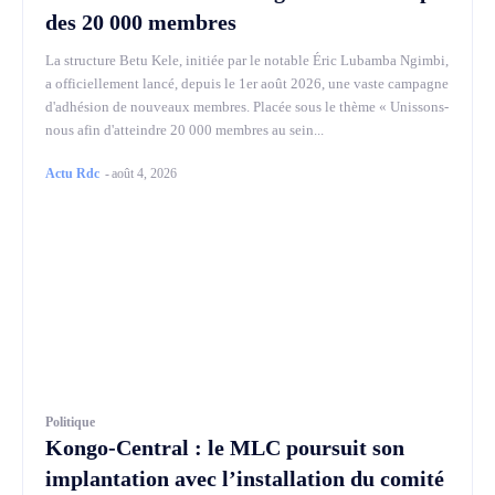
des 20 000 membres
La structure Betu Kele, initiée par le notable Éric Lubamba Ngimbi,
a officiellement lancé, depuis le 1er août 2026, une vaste campagne
d'adhésion de nouveaux membres. Placée sous le thème « Unissons-
nous afin d'atteindre 20 000 membres au sein...
Actu Rdc
-
août 4, 2026
Politique
Kongo-Central : le MLC poursuit son
implantation avec l’installation du comité