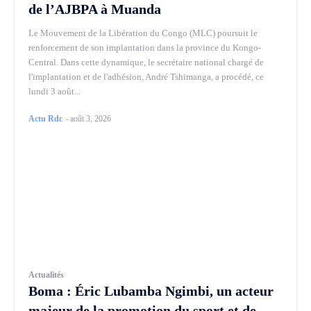
de l’AJBPA à Muanda
Le Mouvement de la Libération du Congo (MLC) poursuit le
renforcement de son implantation dans la province du Kongo-
Central. Dans cette dynamique, le secrétaire national chargé de
l'implantation et de l'adhésion, André Tshimanga, a procédé, ce
lundi 3 août...
Actu Rdc
-
août 3, 2026
Actualités
Boma : Éric Lubamba Ngimbi, un acteur
majeur de la promotion du sport et de