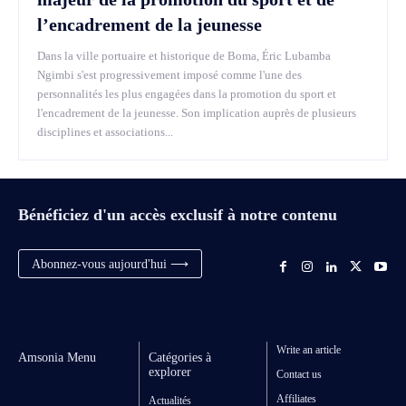
l’encadrement de la jeunesse
Dans la ville portuaire et historique de Boma, Éric Lubamba
Ngimbi s'est progressivement imposé comme l'une des
personnalités les plus engagées dans la promotion du sport et
l'encadrement de la jeunesse. Son implication auprès de plusieurs
disciplines et associations...
Bénéficiez d'un accès exclusif à notre contenu
Abonnez-vous aujourd'hui ⟶
Write an article
Amsonia Menu
Catégories à
explorer
Contact us
Affiliates
Actualités