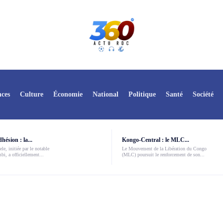
ces
Culture
Économie
National
Politique
Santé
Société
ésion : la...
Kongo-Central : le MLC...
le, initiée par le notable
Le Mouvement de la Libération du Congo
i, a officiellement...
(MLC) poursuit le renforcement de son...