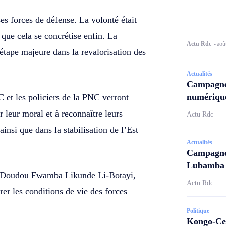
es forces de défense. La volonté était
 que cela se concrétise enfin. La
Actu Rdc
-
aoû
tape majeure dans la revalorisation des
Actualités
Campagne
numérique
 et les policiers de la PNC verront
r leur moral et à reconnaître leurs
Actu Rdc
ainsi que dans la stabilisation de l’Est
Actualités
Campagne 
Lubamba N
ces Doudou Fwamba Likunde Li-Botayi,
Actu Rdc
orer les conditions de vie des forces
Politique
Kongo-Cen