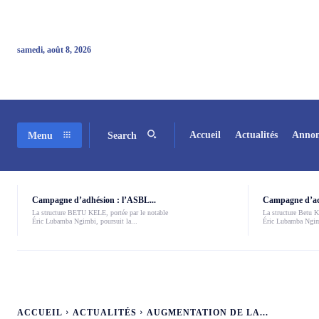
samedi, août 8, 2026
Accueil
Actualités
Annon
Menu
Search
Campagne d’adhésion : l’ASBL...
Campagne d’adh
La structure BETU KELE, portée par le notable
La structure Betu Ke
Éric Lubamba Ngimbi, poursuit la...
Éric Lubamba Ngimb
ACCUEIL
ACTUALITÉS
AUGMENTATION DE LA...