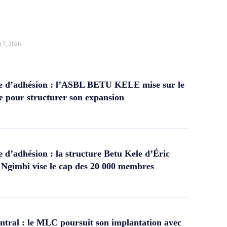
t 7, 2026
 d’adhésion : l’ASBL BETU KELE mise sur le
 pour structurer son expansion
d’adhésion : la structure Betu Kele d’Éric
gimbi vise le cap des 20 000 membres
tral : le MLC poursuit son implantation avec