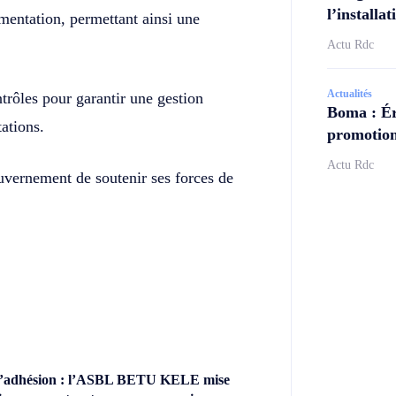
l’install
mentation, permettant ainsi une
Actu Rdc
Actualités
rôles pour garantir une gestion
Boma : Ér
ations.
promotion
Actu Rdc
uvernement de soutenir ses forces de
’adhésion : l’ASBL BETU KELE mise