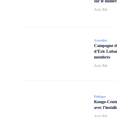
sur le numér
Actu Rdc
Actualités
Campagne d’a
d’Éric Lubam
membres
Actu Rdc
Politique
Kongo-Centra
avec l’insta
Actu Rdc