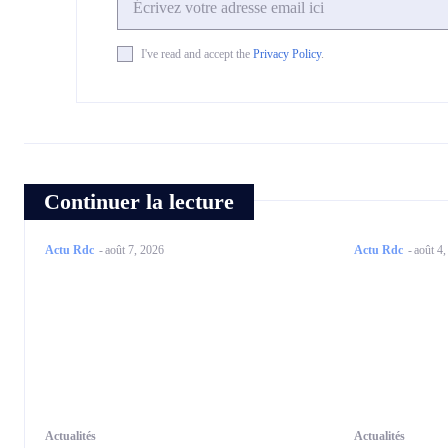
I've read and accept the
Privacy Policy
.
Continuer la lecture
Actu Rdc
-
août 7, 2026
Actu Rdc
-
août 4
Actualités
Actualités