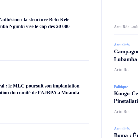
dhésion : la structure Betu Kele
ba Ngimbi vise le cap des 20 000
Actu Rdc
-
aoû
Actualités
Campagne 
Lubamba N
Actu Rdc
l : le MLC poursuit son implantation
Politique
llation du comité de l’AJBPA à Muanda
Kongo-Cen
l’install
Actu Rdc
Actualités
Boma : Ér