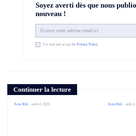
Soyez averti dès que nous publi
nouveau !
I've read and accept the
Privacy Policy
.
Continuer la lecture
Actu Rdc
-
août 4, 2026
Actu Rdc
-
août 4