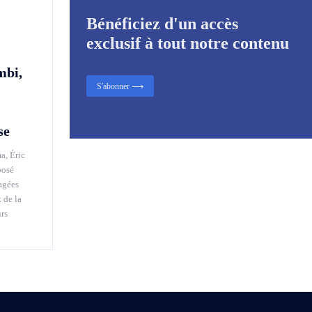
Bénéficiez d'un accès
exclusif à tout notre contenu
mbi,
S'abonner ⟶
se
a, Éric
posé
agées
 de la
urs