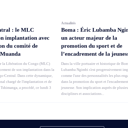
Actualités
tral : le MLC
Boma : Éric Lubamba Ngi
on implantation avec
un acteur majeur de la
ion du comité de
promotion du sport et de
 Muanda
l’encadrement de la jeunes
 la Libération du Congo (MLC)
Dans la ville portuaire et historique de Bom
rcement de son implantation dans la
Lubamba Ngimbi s'est progressivement im
o-Central. Dans cette dynamique,
comme l'une des personnalités les plus eng
onal chargé de l'implantation et de
dans la promotion du sport et l'encadrement
 Tshimanga, a procédé, ce lundi 3
jeunesse. Son implication auprès de plusie
disciplines et associations...