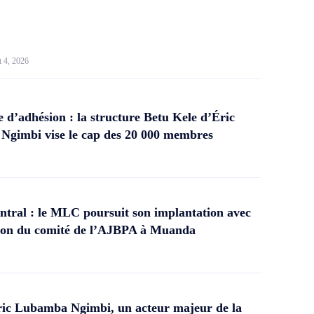
t 4, 2026
d’adhésion : la structure Betu Kele d’Éric
gimbi vise le cap des 20 000 membres
tral : le MLC poursuit son implantation avec
ation du comité de l’AJBPA à Muanda
ic Lubamba Ngimbi, un acteur majeur de la