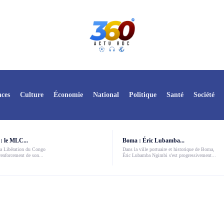
ces
Culture
Économie
National
Politique
Santé
Société
: le MLC...
Boma : Éric Lubamba...
a Libération du Congo
Dans la ville portuaire et historique de Boma,
enforcement de son...
Éric Lubamba Ngimbi s'est progressivement...