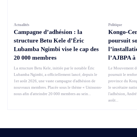
Actualités
Politique
Campagne d’adhésion : la
Kongo-Cen
structure Betu Kele d’Éric
poursuit s
Lubamba Ngimbi vise le cap des
l’installat
20 000 membres
l’AJBPA à
La structure Betu Kele, initiée par le notable Éric
Le Mouvement de
Lubamba Ngimbi, a officiellement lancé, depuis le
poursuit le renfo
1er août 2026, une vaste campagne d'adhésion de
province du Kong
nouveaux membres. Placée sous le thème « Unissons-
le secrétaire nati
nous afin d'atteindre 20 000 membres au sein...
l'adhésion, André
août...