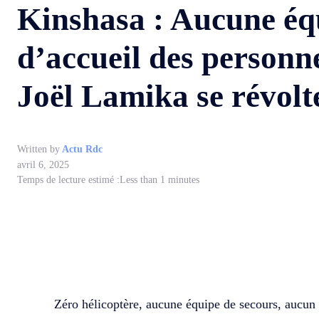
Kinshasa : Aucune équ
d’accueil des personne
Joël Lamika se révolt
Written by
Actu Rdc
avril 6, 2025
Temps de lecture estimé :
Less than 1
minutes
WhatsApp
Facebook
Partager
Zéro hélicoptère, aucune équipe de secours, aucun 