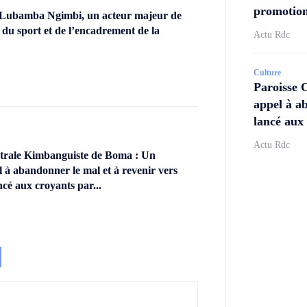
promotion
 Lubamba Ngimbi, un acteur majeur de
 du sport et de l’encadrement de la
Actu Rdc
Culture
Paroisse 
appel à ab
lancé aux 
Actu Rdc
ntrale Kimbanguiste de Boma : Un
l à abandonner le mal et à revenir vers
ncé aux croyants par...