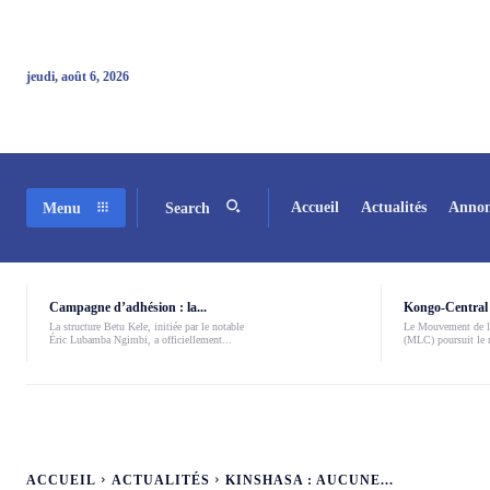
jeudi, août 6, 2026
Accueil
Actualités
Annon
Menu
Search
Campagne d’adhésion : la...
Kongo-Central 
La structure Betu Kele, initiée par le notable
Le Mouvement de l
Éric Lubamba Ngimbi, a officiellement...
(MLC) poursuit le r
ACCUEIL
ACTUALITÉS
KINSHASA : AUCUNE...