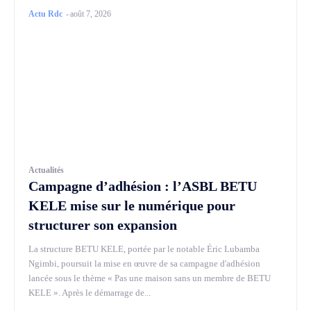
Actu Rdc
-
août 7, 2026
Actualités
Campagne d’adhésion : l’ASBL BETU
KELE mise sur le numérique pour
structurer son expansion
La structure BETU KELE, portée par le notable Éric Lubamba
Ngimbi, poursuit la mise en œuvre de sa campagne d'adhésion
lancée sous le thème « Pas une maison sans un membre de BETU
KELE ». Après le démarrage de...