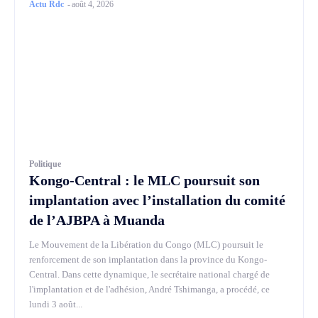
Actu Rdc
-
août 4, 2026
Politique
Kongo-Central : le MLC poursuit son
implantation avec l’installation du comité
de l’AJBPA à Muanda
Le Mouvement de la Libération du Congo (MLC) poursuit le
renforcement de son implantation dans la province du Kongo-
Central. Dans cette dynamique, le secrétaire national chargé de
l'implantation et de l'adhésion, André Tshimanga, a procédé, ce
lundi 3 août...