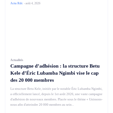
Actu Rdc
-
août 4, 2026
Actualités
Campagne d’adhésion : la structure Betu
Kele d’Éric Lubamba Ngimbi vise le cap
des 20 000 membres
La structure Betu Kele, initiée par le notable Éric Lubamba Ngimbi,
a officiellement lancé, depuis le 1er août 2026, une vaste campagne
d'adhésion de nouveaux membres. Placée sous le thème « Unissons-
nous afin d'atteindre 20 000 membres au sein...