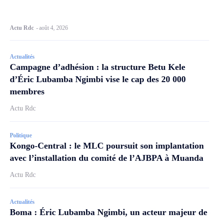
Actu Rdc
-
août 4, 2026
Actualités
Campagne d’adhésion : la structure Betu Kele
d’Éric Lubamba Ngimbi vise le cap des 20 000
membres
Actu Rdc
Politique
Kongo-Central : le MLC poursuit son implantation
avec l’installation du comité de l’AJBPA à Muanda
Actu Rdc
Actualités
Boma : Éric Lubamba Ngimbi, un acteur majeur de