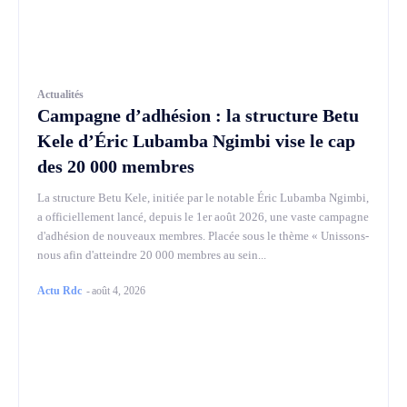
Actualités
Campagne d’adhésion : la structure Betu
Kele d’Éric Lubamba Ngimbi vise le cap
des 20 000 membres
La structure Betu Kele, initiée par le notable Éric Lubamba Ngimbi,
a officiellement lancé, depuis le 1er août 2026, une vaste campagne
d'adhésion de nouveaux membres. Placée sous le thème « Unissons-
nous afin d'atteindre 20 000 membres au sein...
Actu Rdc
-
août 4, 2026