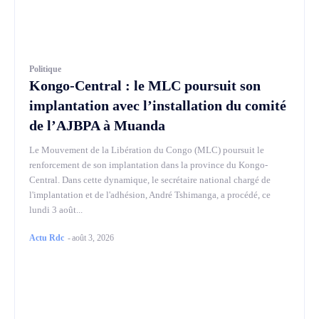
Politique
Kongo-Central : le MLC poursuit son
implantation avec l’installation du comité
de l’AJBPA à Muanda
Le Mouvement de la Libération du Congo (MLC) poursuit le
renforcement de son implantation dans la province du Kongo-
Central. Dans cette dynamique, le secrétaire national chargé de
l'implantation et de l'adhésion, André Tshimanga, a procédé, ce
lundi 3 août...
Actu Rdc
-
août 3, 2026