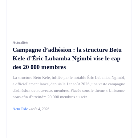
Actualités
Campagne d’adhésion : la structure Betu
Kele d’Éric Lubamba Ngimbi vise le cap
des 20 000 membres
La structure Betu Kele, initiée par le notable Éric Lubamba Ngimbi,
a officiellement lancé, depuis le 1er août 2026, une vaste campagne
d'adhésion de nouveaux membres. Placée sous le thème « Unissons-
nous afin d'atteindre 20 000 membres au sein...
Actu Rdc
-
août 4, 2026