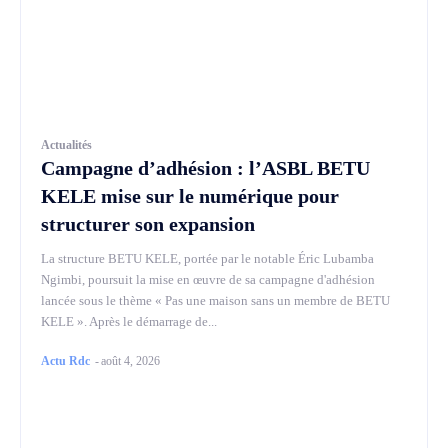
Actualités
Campagne d’adhésion : l’ASBL BETU
KELE mise sur le numérique pour
structurer son expansion
La structure BETU KELE, portée par le notable Éric Lubamba
Ngimbi, poursuit la mise en œuvre de sa campagne d'adhésion
lancée sous le thème « Pas une maison sans un membre de BETU
KELE ». Après le démarrage de...
Actu Rdc
-
août 4, 2026