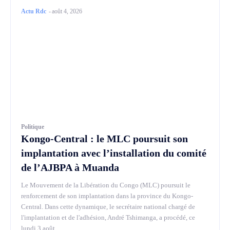
Actu Rdc
-
août 4, 2026
Politique
Kongo-Central : le MLC poursuit son
implantation avec l’installation du comité
de l’AJBPA à Muanda
Le Mouvement de la Libération du Congo (MLC) poursuit le
renforcement de son implantation dans la province du Kongo-
Central. Dans cette dynamique, le secrétaire national chargé de
l'implantation et de l'adhésion, André Tshimanga, a procédé, ce
lundi 3 août...