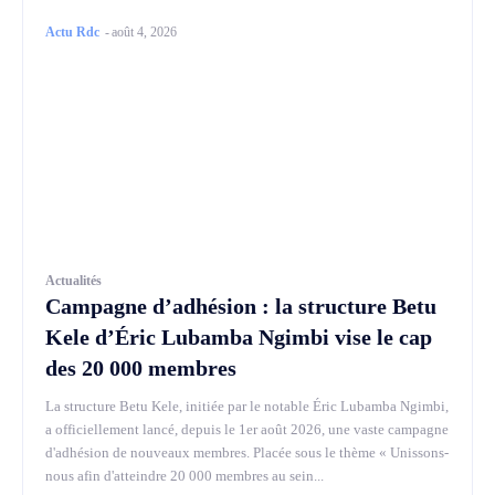
Actu Rdc
-
août 4, 2026
Actualités
Campagne d’adhésion : la structure Betu
Kele d’Éric Lubamba Ngimbi vise le cap
des 20 000 membres
La structure Betu Kele, initiée par le notable Éric Lubamba Ngimbi,
a officiellement lancé, depuis le 1er août 2026, une vaste campagne
d'adhésion de nouveaux membres. Placée sous le thème « Unissons-
nous afin d'atteindre 20 000 membres au sein...