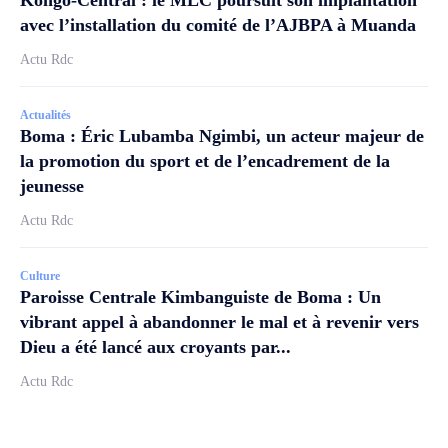
Kongo-Central : le MLC poursuit son implantation
avec l’installation du comité de l’AJBPA à Muanda
Actu Rdc
Actualités
Boma : Éric Lubamba Ngimbi, un acteur majeur de
la promotion du sport et de l’encadrement de la
jeunesse
Actu Rdc
Culture
Paroisse Centrale Kimbanguiste de Boma : Un
vibrant appel à abandonner le mal et à revenir vers
Dieu a été lancé aux croyants par...
Actu Rdc