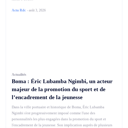
Actu Rdc
-
août 3, 2026
Actualités
Boma : Éric Lubamba Ngimbi, un acteur
majeur de la promotion du sport et de
l’encadrement de la jeunesse
Dans la ville portuaire et historique de Boma, Éric Lubamba
Ngimbi s'est progressivement imposé comme l'une des
personnalités les plus engagées dans la promotion du sport et
l'encadrement de la jeunesse. Son implication auprès de plusieurs