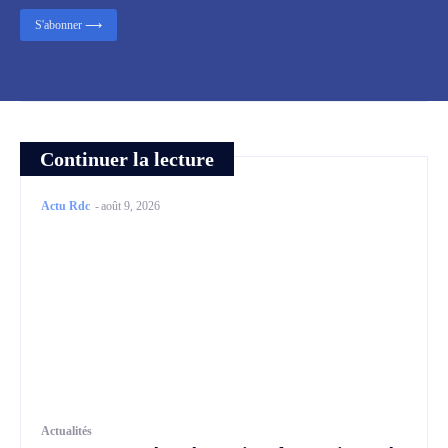
S'abonner ⟶
Continuer la lecture
Actu Rdc
-
août 9, 2026
Actualités