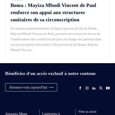
Boma : Mayiza Mbudi Vincent de Paul
renforce son appui aux structures
sanitaires de sa circonscription
En vacances parlementaires, le député provincial élu de Boma,
Mayiza Mbudi Vincent de Paul, poursuit ses actions en faveur de
l’amélioration des conditions de prise en charge des patients dans
sa circonscription électorale.L’élu provincial de Boma, Mayiza
Mbudi Vincent...
Bénéficiez d'un accès exclusif à notre contenu
Abonnez-vous aujourd'hui ⟶
Write an article
Amsonia Menu
Catégories à