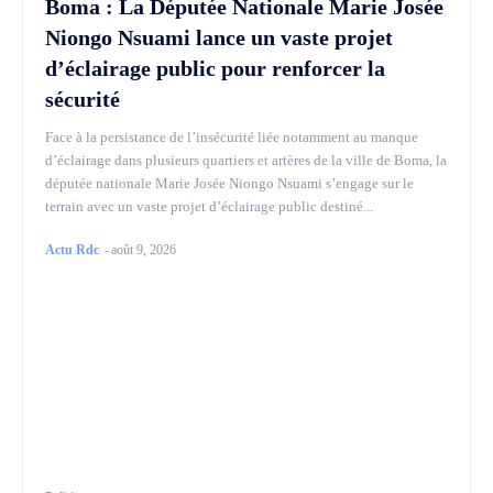
Boma : La Députée Nationale Marie Josée
Niongo Nsuami lance un vaste projet
d’éclairage public pour renforcer la
sécurité
Face à la persistance de l’insécurité liée notamment au manque
d’éclairage dans plusieurs quartiers et artères de la ville de Boma, la
députée nationale Marie Josée Niongo Nsuami s’engage sur le
terrain avec un vaste projet d’éclairage public destiné...
Actu Rdc
-
août 9, 2026