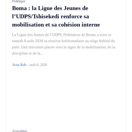
Politique
Boma : la Ligue des Jeunes de
l’UDPS/Tshisekedi renforce sa
mobilisation et sa cohésion interne
La Ligue des Jeunes de l’UDPS, Fédération de Boma, a tenu ce
samedi 8 août 2026 sa réunion hebdomadaire au siège fédéral du
parti. Une rencontre placée sous le signe de la mobilisation, de la
discipline et de la...
Actu Rdc
-
août 8, 2026
Actualités