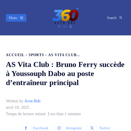
Menu
Search
ACCUEIL
SPORTS
AS VITA CLUB...
AS Vita Club : Bruno Ferry succède
à Youssouph Dabo au poste
d’entraîneur principal
Written by
Actu Rdc
avril 10, 2025
Temps de lecture estimé :
Less than 1
minutes
Facebook
Instagram
Twitter