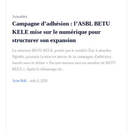
Actualités
Campagne d’adhésion : l’ASBL BETU
KELE mise sur le numérique pour
structurer son expansion
La structure BETU KELE, portée par le notable Éric Lubamba
Ngimbi, poursuit la mise en œuvre de sa campagne d'adhésion
lancée sous le thème « Pas une maison sans un membre de BETU
KELE ». Après le démarrage de...
Actu Rdc
-
août 4, 2026