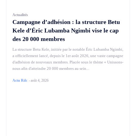
Actualités
Campagne d’adhésion : la structure Betu
Kele d’Éric Lubamba Ngimbi vise le cap
des 20 000 membres
La structure Betu Kele, initiée par le notable Éric Lubamba Ngimbi,
a officiellement lancé, depuis le 1er août 2026, une vaste campagne
d'adhésion de nouveaux membres. Placée sous le thème « Unissons-
nous afin d'atteindre 20 000 membres au sein...
Actu Rdc
-
août 4, 2026