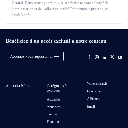
Central. Dans cette dynamique, le secrétaire national chargé de
l'implantation et de l'adhésion, André Tshimanga, a procédé, ce
lundi 3 août...
Bénéficiez d'un accès exclusif à notre contenu
Abonnez-vous aujourd'hui ⟶
Write an article
Amsonia Menu
Catégories à
explorer
Contact us
Affiliates
Actualités
Email
Annonces
Culture
Économie