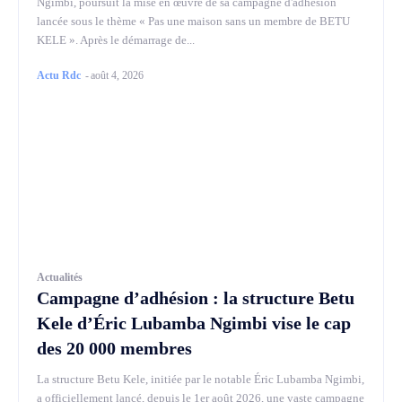
Ngimbi, poursuit la mise en œuvre de sa campagne d'adhésion
lancée sous le thème « Pas une maison sans un membre de BETU
KELE ». Après le démarrage de...
Actu Rdc
-
août 4, 2026
Actualités
Campagne d’adhésion : la structure Betu
Kele d’Éric Lubamba Ngimbi vise le cap
des 20 000 membres
La structure Betu Kele, initiée par le notable Éric Lubamba Ngimbi,
a officiellement lancé, depuis le 1er août 2026, une vaste campagne