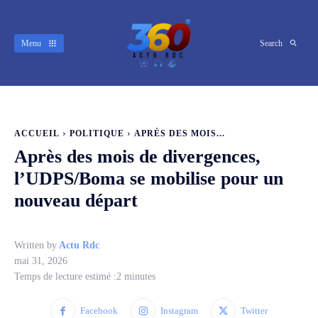
Menu
Search
ACCUEIL
POLITIQUE
APRÈS DES MOIS...
Après des mois de divergences,
l’UDPS/Boma se mobilise pour un
nouveau départ
Written by
Actu Rdc
mai 31, 2026
Temps de lecture estimé :
2
minutes
Facebook
Instagram
Twitter