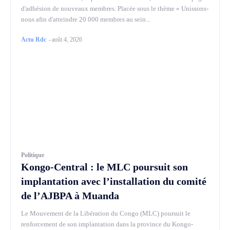
d'adhésion de nouveaux membres. Placée sous le thème « Unissons-
nous afin d'atteindre 20 000 membres au sein...
Actu Rdc
-
août 4, 2026
Politique
Kongo-Central : le MLC poursuit son
implantation avec l’installation du comité
de l’AJBPA à Muanda
Le Mouvement de la Libération du Congo (MLC) poursuit le
renforcement de son implantation dans la province du Kongo-