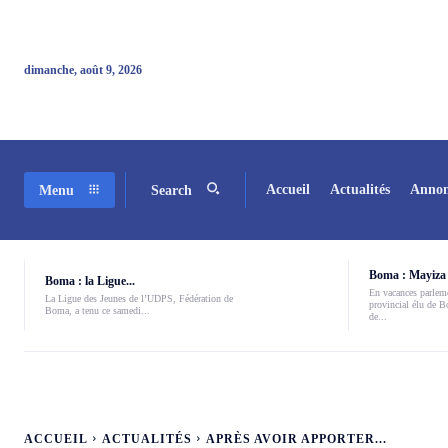
dimanche, août 9, 2026
Accueil
Actualités
Annon
Menu
Search
Boma : Mayiza 
Boma : la Ligue...
En vacances parleme
La Ligue des Jeunes de l’UDPS, Fédération de
provincial élu de 
Boma, a tenu ce samedi...
de...
ACCUEIL
ACTUALITÉS
APRÈS AVOIR APPORTER...