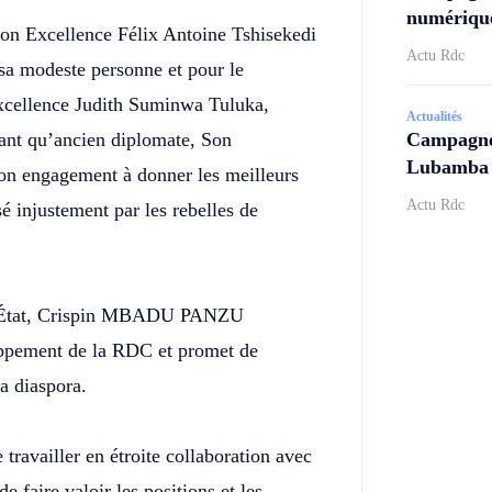
numérique
 son Excellence Félix Antoine Tshisekedi
Actu Rdc
sa modeste personne et pour le
xcellence Judith Suminwa Tuluka,
Actualités
ant qu’ancien diplomate, Son
Campagne 
Lubamba N
 engagement à donner les meilleurs
Actu Rdc
é injustement par les rebelles de
de l’État, Crispin MBADU PANZU
oppement de la RDC et promet de
a diaspora.
availler en étroite collaboration avec
faire valoir les positions et les