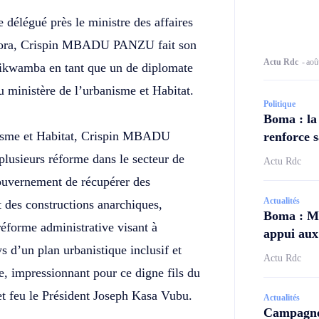
 délégué près le ministre des affaires
aspora, Crispin MBADU PANZU fait son
Actu Rdc
-
aoû
yikwamba en tant que un de diplomate
 ministère de l’urbanisme et Habitat.
Politique
Boma : la
anisme et Habitat, Crispin MBADU
renforce s
plusieurs réforme dans le secteur de
Actu Rdc
gouvernement de récupérer des
Actualités
ct des constructions anarchiques,
Boma : Ma
réforme administrative visant à
appui aux 
ys d’un plan urbanistique inclusif et
Actu Rdc
e, impressionnant pour ce digne fils du
 feu le Président Joseph Kasa Vubu.
Actualités
Campagne