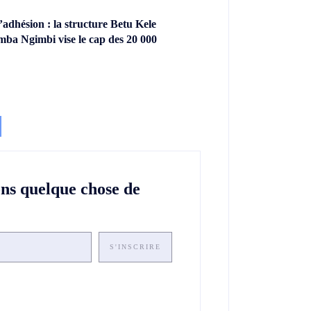
dhésion : la structure Betu Kele
ba Ngimbi vise le cap des 20 000
ons quelque chose de
S'INSCRIRE