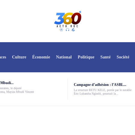
ces
Culture
Économie
National
Politique
Santé
Société
Mbudi...
Campagne d’adhésion : l’ASBL...
ntaires, le député
La structure BETU KELE, portée par le notable
Boma, Mayiza Mbudi Vincent
Éric Lubamba Ngimbi, poursuit la...