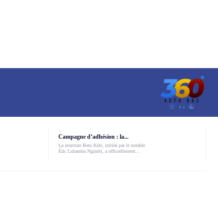
Campagne d’adhésion : la...
La structure Betu Kele, initiée par le notable
Éric Lubamba Ngimbi, a officiellement...