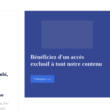
Bénéficiez d'un accès
exclusif à tout notre contenu
mbi,
S'abonner ⟶
se
a, Éric
posé