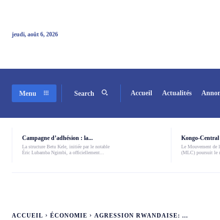
jeudi, août 6, 2026
Accueil
Actualités
Annon
Menu
Search
Campagne d’adhésion : la...
Kongo-Central 
La structure Betu Kele, initiée par le notable
Le Mouvement de l
Éric Lubamba Ngimbi, a officiellement...
(MLC) poursuit le r
ACCUEIL
ÉCONOMIE
AGRESSION RWANDAISE: ...