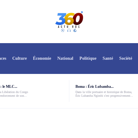
ces
Culture
Économie
National
Politique
Santé
Société
: le MLC...
Boma : Éric Lubamba...
a Libération du Congo
Dans la ville portuaire et historique de Boma,
enforcement de son...
Éric Lubamba Ngimbi s'est progressivement...