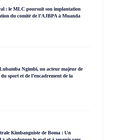
l : le MLC poursuit son implantation
llation du comité de l’AJBPA à Muanda
 Lubamba Ngimbi, un acteur majeur de
 du sport et de l’encadrement de la
ntrale Kimbanguiste de Boma : Un
l à abandonner le mal et à revenir vers