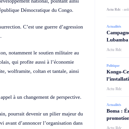
e développement national, pointant ainsi
République Démocratique du Congo.
Actu Rdc
-
aoû
nsurrection. C’est une guerre d’agression
Actualités
Campagne 
.
Lubamba N
Actu Rdc
ion, notamment le soutien militaire au
lais, qui profite aussi à l’économie
Politique
e, wolframite, coltan et tantale, ainsi
Kongo-Cen
l’install
Actu Rdc
n appel à un changement de perspective.
Actualités
Boma : Ér
in, pourrait devenir un pilier majeur du
promotion
ivi avant d’annoncer l’organisation dans
Actu Rdc