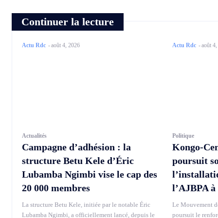
Continuer la lecture
Actu Rdc
-
août 4, 2026
Actu Rdc
-
août 4
Actualités
Politique
Campagne d’adhésion : la
Kongo-Cen
structure Betu Kele d’Éric
poursuit s
Lubamba Ngimbi vise le cap des
l’installat
20 000 membres
l’AJBPA à
La structure Betu Kele, initiée par le notable Éric
Le Mouvement de
Lubamba Ngimbi, a officiellement lancé, depuis le
poursuit le renfo