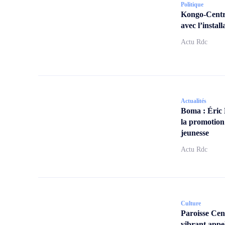
Politique
Kongo-Centra
avec l’insta
Actu Rdc
Actualités
Boma : Éric
la promotion
jeunesse
Actu Rdc
Culture
Paroisse Ce
vibrant appe