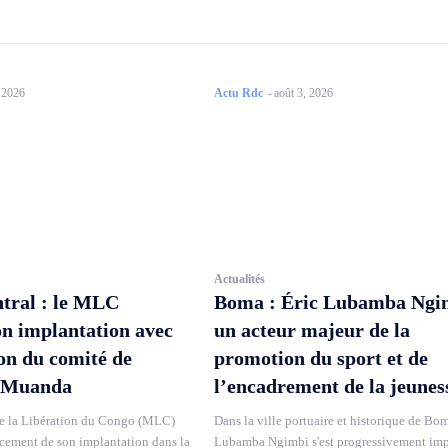
, 2026
Actu Rdc
-
août 3, 2026
Actualités
tral : le MLC
Boma : Éric Lubamba Ngi
on implantation avec
un acteur majeur de la
ion du comité de
promotion du sport et de
 Muanda
l’encadrement de la jeunes
 la Libération du Congo (MLC)
Dans la ville portuaire et historique de Bom
rcement de son implantation dans la
Lubamba Ngimbi s'est progressivement im