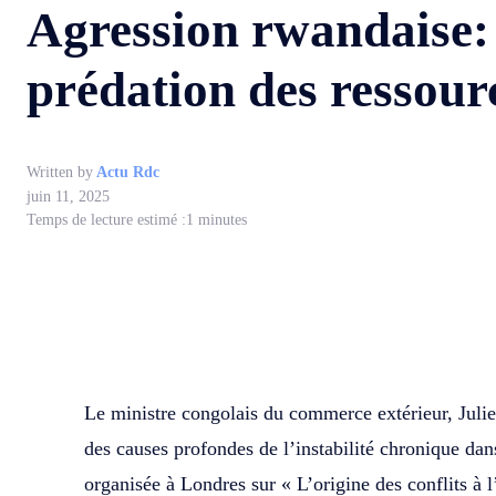
Agression rwandaise:
prédation des ressour
Written by
Actu Rdc
juin 11, 2025
Temps de lecture estimé :
1
minutes
WhatsApp
Facebook
Partager
Le ministre congolais du commerce extérieur, Julie
des causes profondes de l’instabilité chronique dan
organisée à Londres sur « L’origine des conflits à 