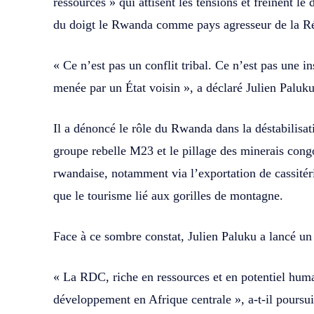
ressources » qui attisent les tensions et freinent l
du doigt le Rwanda comme pays agresseur de la 
« Ce n’est pas un conflit tribal. Ce n’est pas une i
menée par un État voisin », a déclaré Julien Paluku
Il a dénoncé le rôle du Rwanda dans la déstabilisat
groupe rebelle M23 et le pillage des minerais congo
rwandaise, notamment via l’exportation de cassitérit
que le tourisme lié aux gorilles de montagne.
Face à ce sombre constat, Julien Paluku a lancé u
« La RDC, riche en ressources et en potentiel huma
développement en Afrique centrale », a-t-il poursu