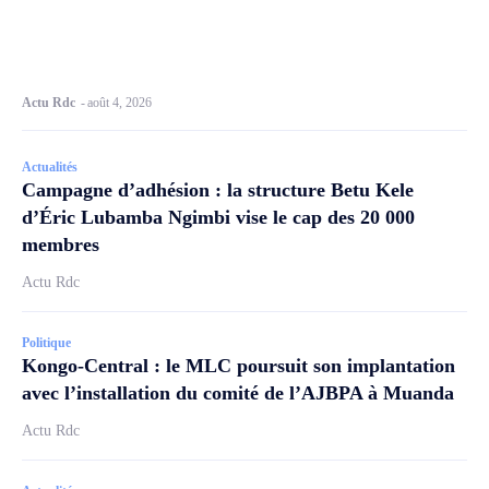
Actu Rdc
-
août 4, 2026
Actualités
Campagne d’adhésion : la structure Betu Kele
d’Éric Lubamba Ngimbi vise le cap des 20 000
membres
Actu Rdc
Politique
Kongo-Central : le MLC poursuit son implantation
avec l’installation du comité de l’AJBPA à Muanda
Actu Rdc