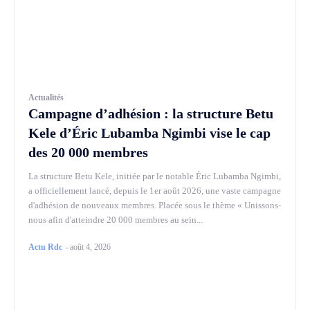
Actualités
Campagne d’adhésion : la structure Betu
Kele d’Éric Lubamba Ngimbi vise le cap
des 20 000 membres
La structure Betu Kele, initiée par le notable Éric Lubamba Ngimbi,
a officiellement lancé, depuis le 1er août 2026, une vaste campagne
d'adhésion de nouveaux membres. Placée sous le thème « Unissons-
nous afin d'atteindre 20 000 membres au sein...
Actu Rdc
-
août 4, 2026