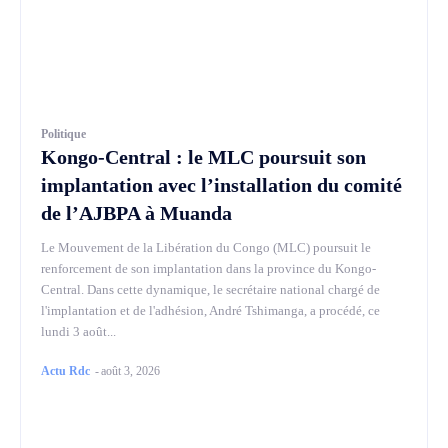
Politique
Kongo-Central : le MLC poursuit son
implantation avec l’installation du comité
de l’AJBPA à Muanda
Le Mouvement de la Libération du Congo (MLC) poursuit le
renforcement de son implantation dans la province du Kongo-
Central. Dans cette dynamique, le secrétaire national chargé de
l'implantation et de l'adhésion, André Tshimanga, a procédé, ce
lundi 3 août...
Actu Rdc
-
août 3, 2026