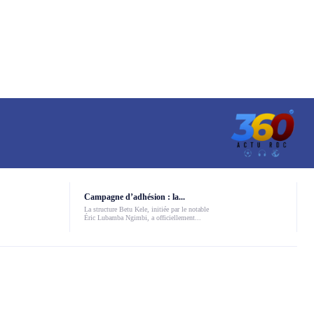
Campagne d’adhésion : la...
La structure Betu Kele, initiée par le notable
Éric Lubamba Ngimbi, a officiellement...