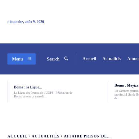
dimanche, août 9, 2026
Accueil
Actualités
Annon
Menu
Search
Boma : Mayiza 
Boma : la Ligue...
En vacances parleme
La Ligue des Jeunes de l’UDPS, Fédération de
provincial élu de 
Boma, a tenu ce samedi...
de...
ACCUEIL
ACTUALITÉS
AFFAIRE PRISON DE...