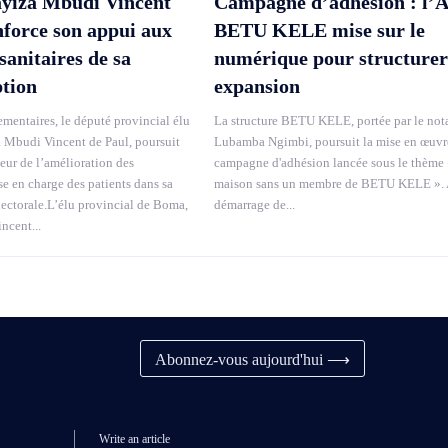
yiza Mbudi Vincent
Campagne d’adhésion : l’
nforce son appui aux
BETU KELE mise sur le
sanitaires de sa
numérique pour structurer
ption
expansion
mentaires, le député provincial élu
La structure BETU KELE, portée par le not
Mbudi Vincent de Paul, poursuit
Lubamba Ngimbi, poursuit la mise en œuvr
veur de l’amélioration des
campagne d'adhésion lancée sous le thème 
se en charge des patients dans sa
maison sans un membre de BETU KELE ». 
lectorale.L’élu provincial de Boma,
démarrage de...
cent...
Abonnez-vous aujourd'hui ⟶
Write an article