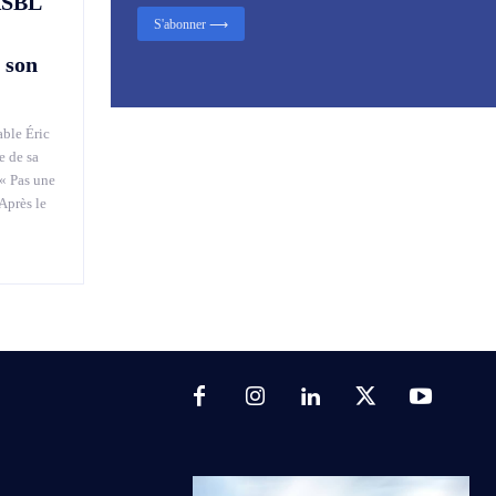
ASBL
S'abonner ⟶
 son
able Éric
e de sa
« Pas une
Après le