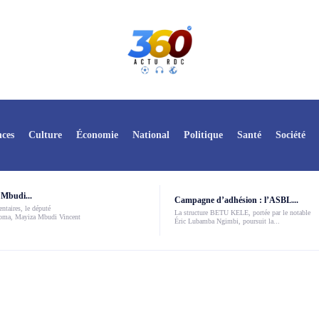
ces
Culture
Économie
National
Politique
Santé
Société
Mbudi...
Campagne d’adhésion : l’ASBL...
ntaires, le député
La structure BETU KELE, portée par le notable
Boma, Mayiza Mbudi Vincent
Éric Lubamba Ngimbi, poursuit la...