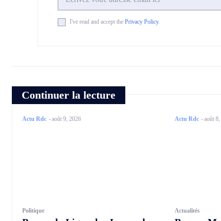
I've read and accept the
Privacy Policy
.
Continuer la lecture
Actu Rdc
-
août 9, 2026
Actu Rdc
-
août 8
Politique
Actualités