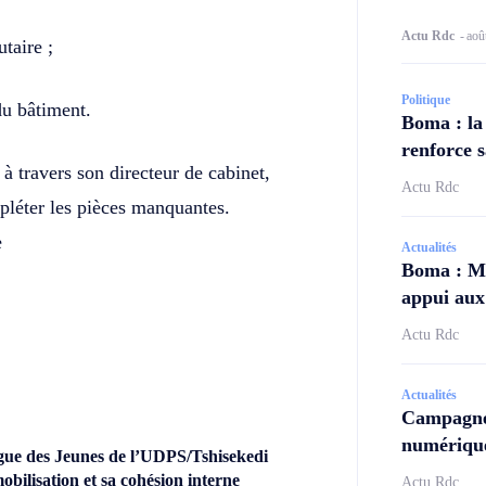
Actu Rdc
-
aoû
taire ;
Politique
du bâtiment.
Boma : la
renforce s
à travers son directeur de cabinet,
Actu Rdc
léter les pièces manquantes.
e
Actualités
Boma : Ma
appui aux 
Actu Rdc
Actualités
Campagne
numérique
gue des Jeunes de l’UDPS/Tshisekedi
obilisation et sa cohésion interne
Actu Rdc