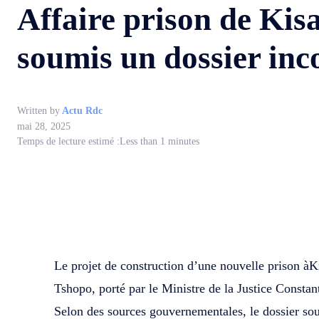
Affaire prison de Ki
soumis un dossier inc
Written by
Actu Rdc
mai 28, 2025
Temps de lecture estimé :
Less than 1
minutes
WhatsApp
Facebook
Partager
Le projet de construction d’une nouvelle prison àKi
Tshopo, porté par le Ministre de la Justice Constan
Selon des sources gouvernementales, le dossier sou