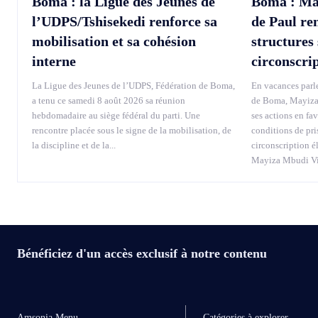
Boma : la Ligue des Jeunes de
Boma : Ma
l’UDPS/Tshisekedi renforce sa
de Paul re
mobilisation et sa cohésion
structures 
interne
circonscri
La Ligue des Jeunes de l’UDPS, Fédération de Boma,
En vacances parle
a tenu ce samedi 8 août 2026 sa réunion
de Boma, Mayiza 
hebdomadaire au siège fédéral du parti. Une
ses actions en fa
rencontre placée sous le signe de la mobilisation, de
conditions de pri
la discipline et de la...
circonscription é
Mayiza Mbudi Vin
Bénéficiez d'un accès exclusif à notre contenu
Amsonia Menu
Catégories à explorer