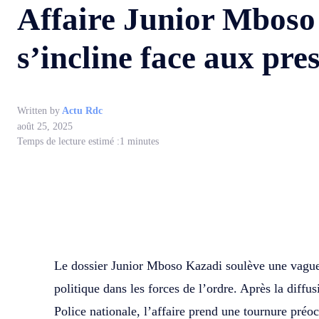
Affaire Junior Mboso 
s’incline face aux pre
Written by
Actu Rdc
août 25, 2025
Temps de lecture estimé :
1
minutes
WhatsApp
Facebook
Partager
Le dossier Junior Mboso Kazadi soulève une vague 
politique dans les forces de l’ordre. Après la diffu
Police nationale, l’affaire prend une tournure préo