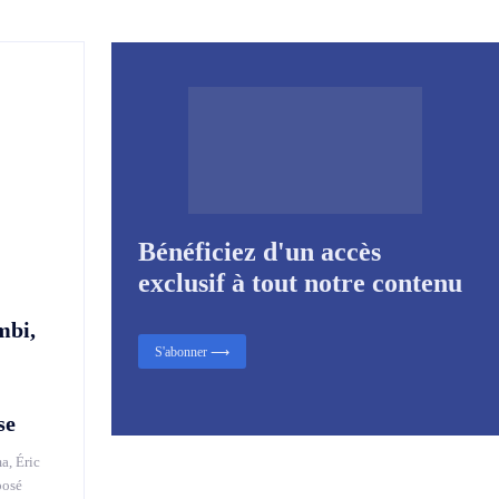
Bénéficiez d'un accès
exclusif à tout notre contenu
mbi,
S'abonner ⟶
se
a, Éric
posé