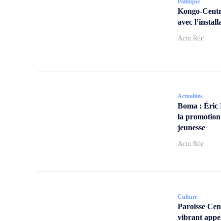
Politique
Kongo-Centra
avec l’insta
Actu Rdc
Actualités
Boma : Éric
la promotion
jeunesse
Actu Rdc
Culture
Paroisse Ce
vibrant appe