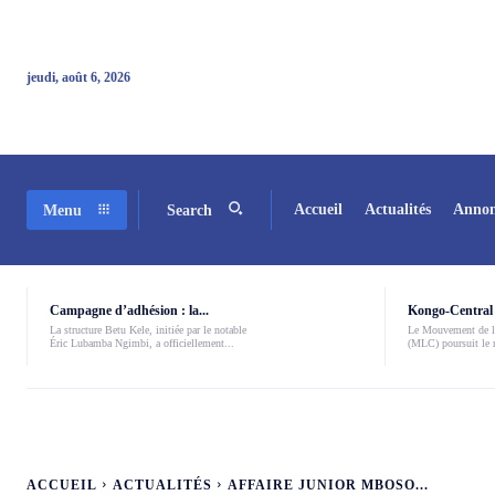
jeudi, août 6, 2026
Accueil
Actualités
Annon
Menu
Search
Campagne d’adhésion : la...
Kongo-Central 
La structure Betu Kele, initiée par le notable
Le Mouvement de l
Éric Lubamba Ngimbi, a officiellement...
(MLC) poursuit le r
ACCUEIL
ACTUALITÉS
AFFAIRE JUNIOR MBOSO...