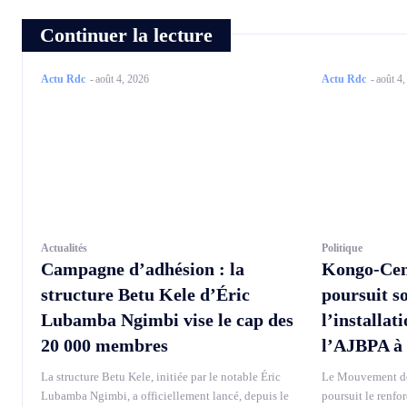
Continuer la lecture
Actu Rdc
-
août 4, 2026
Actu Rdc
-
août 4
Actualités
Politique
Campagne d’adhésion : la
Kongo-Cen
structure Betu Kele d’Éric
poursuit s
Lubamba Ngimbi vise le cap des
l’installat
20 000 membres
l’AJBPA à
La structure Betu Kele, initiée par le notable Éric
Le Mouvement de
Lubamba Ngimbi, a officiellement lancé, depuis le
poursuit le renfo