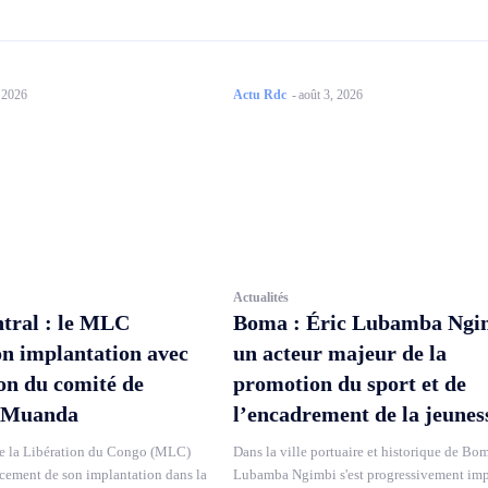
, 2026
Actu Rdc
-
août 3, 2026
Actualités
tral : le MLC
Boma : Éric Lubamba Ngi
on implantation avec
un acteur majeur de la
ion du comité de
promotion du sport et de
 Muanda
l’encadrement de la jeunes
 la Libération du Congo (MLC)
Dans la ville portuaire et historique de Bom
rcement de son implantation dans la
Lubamba Ngimbi s'est progressivement im