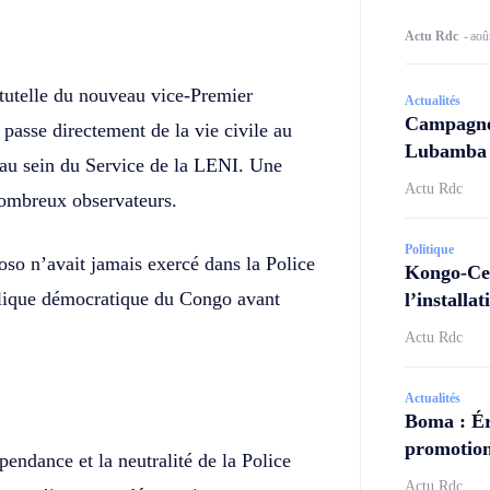
Actu Rdc
-
aoû
 tutelle du nouveau vice-Premier
Actualités
Campagne 
 passe directement de la vie civile au
Lubamba N
 au sein du Service de la LENI. Une
Actu Rdc
 nombreux observateurs.
Politique
so n’avait jamais exercé dans la Police
Kongo-Cen
blique démocratique du Congo avant
l’install
Actu Rdc
Actualités
Boma : Ér
promotion
pendance et la neutralité de la Police
Actu Rdc