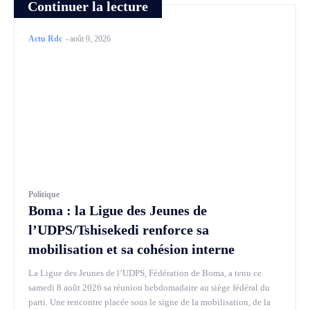
Continuer la lecture
Actu Rdc
-
août 9, 2026
Politique
Boma : la Ligue des Jeunes de
l’UDPS/Tshisekedi renforce sa
mobilisation et sa cohésion interne
La Ligue des Jeunes de l’UDPS, Fédération de Boma, a tenu ce
samedi 8 août 2026 sa réunion hebdomadaire au siège fédéral du
parti. Une rencontre placée sous le signe de la mobilisation, de la