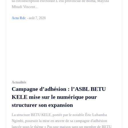
sa circonscription électorale.L’élu provincial de Boma, Mayiza
Mbudi Vincent...
Actu Rdc
-
août 7, 2026
Actualités
Campagne d’adhésion : l’ASBL BETU
KELE mise sur le numérique pour
structurer son expansion
La structure BETU KELE, portée par le notable Éric Lubamba
Ngimbi, poursuit la mise en œuvre de sa campagne d'adhésion
lancée sous le thème « Pas une maison sans un membre de BETU