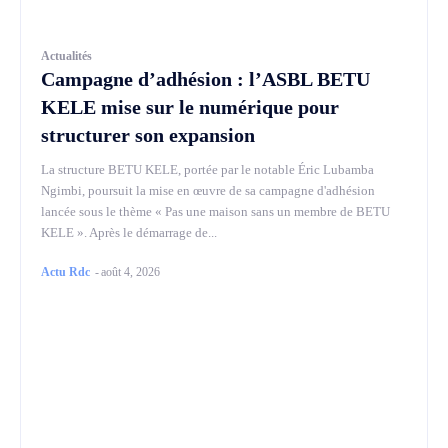
Actualités
Campagne d’adhésion : l’ASBL BETU
KELE mise sur le numérique pour
structurer son expansion
La structure BETU KELE, portée par le notable Éric Lubamba
Ngimbi, poursuit la mise en œuvre de sa campagne d'adhésion
lancée sous le thème « Pas une maison sans un membre de BETU
KELE ». Après le démarrage de...
Actu Rdc
-
août 4, 2026