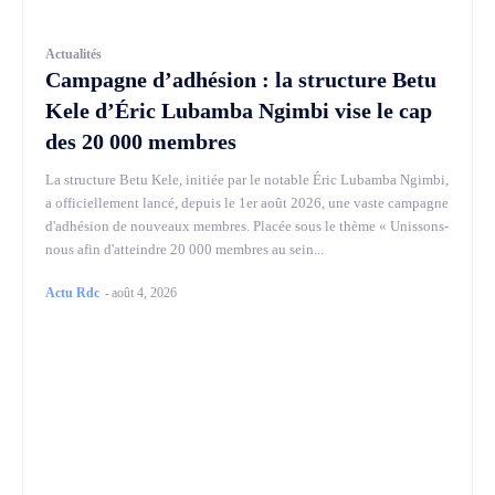
Actualités
Campagne d’adhésion : la structure Betu
Kele d’Éric Lubamba Ngimbi vise le cap
des 20 000 membres
La structure Betu Kele, initiée par le notable Éric Lubamba Ngimbi,
a officiellement lancé, depuis le 1er août 2026, une vaste campagne
d'adhésion de nouveaux membres. Placée sous le thème « Unissons-
nous afin d'atteindre 20 000 membres au sein...
Actu Rdc
-
août 4, 2026