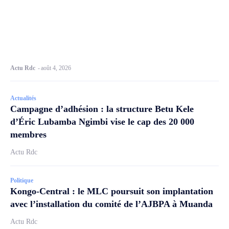
Actu Rdc
-
août 4, 2026
Actualités
Campagne d’adhésion : la structure Betu Kele
d’Éric Lubamba Ngimbi vise le cap des 20 000
membres
Actu Rdc
Politique
Kongo-Central : le MLC poursuit son implantation
avec l’installation du comité de l’AJBPA à Muanda
Actu Rdc