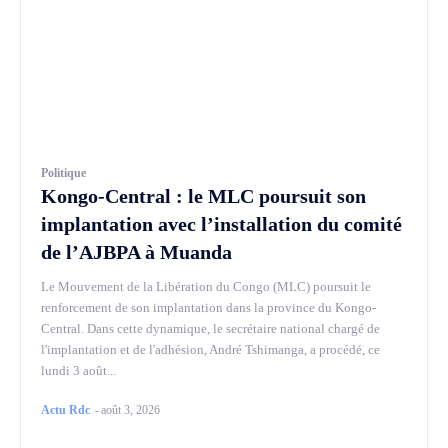
Politique
Kongo-Central : le MLC poursuit son
implantation avec l’installation du comité
de l’AJBPA à Muanda
Le Mouvement de la Libération du Congo (MLC) poursuit le
renforcement de son implantation dans la province du Kongo-
Central. Dans cette dynamique, le secrétaire national chargé de
l'implantation et de l'adhésion, André Tshimanga, a procédé, ce
lundi 3 août...
Actu Rdc
-
août 3, 2026