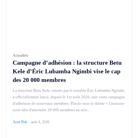
Actualités
Campagne d’adhésion : la structure Betu
Kele d’Éric Lubamba Ngimbi vise le cap
des 20 000 membres
La structure Betu Kele, initiée par le notable Éric Lubamba Ngimbi,
a officiellement lancé, depuis le 1er août 2026, une vaste campagne
d'adhésion de nouveaux membres. Placée sous le thème « Unissons-
nous afin d'atteindre 20 000 membres au sein...
Actu Rdc
-
août 4, 2026